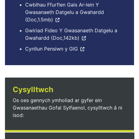
Cwblhau Ffurflen Gais Ar-lein Y
Gwasanaeth Datgelu a Gwahardd
(Doc,1.5mb)
Gwiriad Fideo Y Gwasanaeth Datgelu a
Gwahardd (Doc,142kb)
Cynllun Pensiwn y GIG
Cysylltwch
Os oes gennych ymholiad ar gyfer ein
Gwasanaethau Gofal Sylfaenol, cysylltwch â ni
isod: