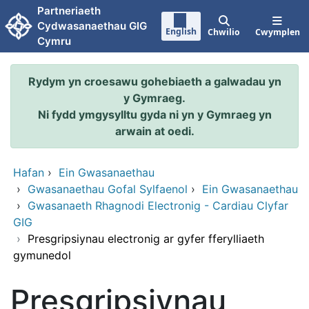
Neidio i'r prif gynnwy
Partneriaeth
Cydwasanaethau GIG
English
Chwilio
Cwymplen
Cymru
Rydym yn croesawu gohebiaeth a galwadau yn
y Gymraeg.
Ni fydd ymgysylltu gyda ni yn y Gymraeg yn
arwain at oedi.
Hafan
›
Ein Gwasanaethau
›
Gwasanaethau Gofal Sylfaenol
›
Ein Gwasanaethau
›
Gwasanaeth Rhagnodi Electronig - Cardiau Clyfar
GIG
›
Presgripsiynau electronig ar gyfer fferylliaeth
gymunedol
Presgripsiynau