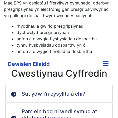
Mae EPS yn caniatáu i fferyllwyr cymunedol dderbyn
presgripsiynau yn electronig gan bresgripsiynwyr ac
yn galluogi dosbarthwyr i wneud y canlynol:
rhyddhau a gwirio presgripsiynau
dychwelyd presgripsiynau
anfon a diwygio hysbysiadau dosbarthu
tynnu hysbysiadau dosbarthu yn ôl
anfon a diwygio hawliadau dosbarthu
Dewislen Eilaidd
Cwestiynau Cyffredin
Sut ydw i'n cysylltu â chi?
Pam ein bod ni wedi symud at
ddefnyddio prosesu