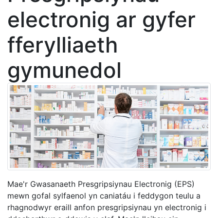
electronig ar gyfer
fferylliaeth
gymunedol
Mae'r Gwasanaeth Presgripsiynau Electronig (EPS)
mewn gofal sylfaenol yn caniatáu i feddygon teulu a
rhagnodwyr eraill anfon presgripsiynau yn electronig i