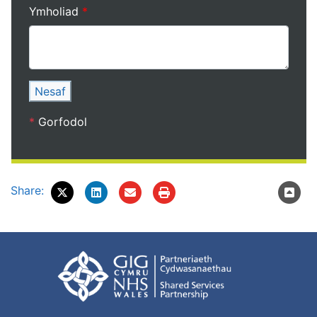
Ymholiad
Nesaf
*
Gorfodol
Share: