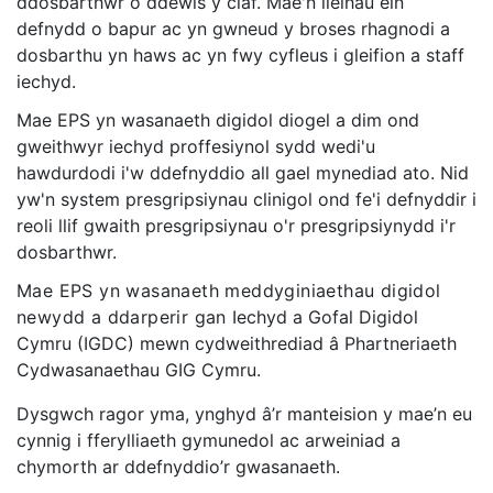
ddosbarthwr o ddewis y claf. Mae'n lleihau ein
defnydd o bapur ac yn gwneud y broses rhagnodi a
dosbarthu yn haws ac yn fwy cyfleus i gleifion a staff
iechyd.
Mae EPS yn wasanaeth digidol diogel a dim ond
gweithwyr iechyd proffesiynol sydd wedi'u
hawdurdodi i'w ddefnyddio all gael mynediad ato. Nid
yw'n system presgripsiynau clinigol ond fe'i defnyddir i
reoli llif gwaith presgripsiynau o'r presgripsiynydd i'r
dosbarthwr.
Mae EPS yn wasanaeth meddyginiaethau digidol
newydd a ddarperir gan
Iechyd a Gofal Digidol
Cymru (IGDC) mewn cydweithrediad â Phartneriaeth
Cydwasanaethau GIG Cymru.
Dysgwch ragor yma, ynghyd â’r manteision y mae’n eu
cynnig i fferylliaeth gymunedol ac arweiniad a
chymorth ar ddefnyddio’r gwasanaeth.