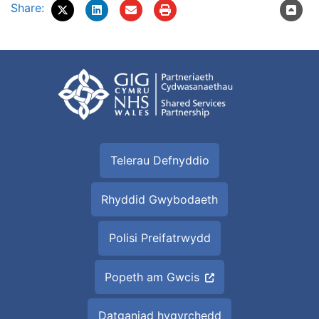
Share:
Telerau Defnyddio
Rhyddid Gwybodaeth
Polisi Preifatrwydd
Popeth am Gwcis
Datganiad hygyrchedd