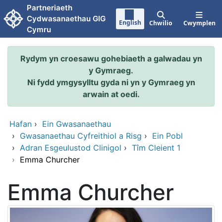
Neidio i'r prif gynnwy
Partneriaeth
Cydwasanaethau GIG
English
Chwilio
Cwymplen
Cymru
Rydym yn croesawu gohebiaeth a galwadau yn
y Gymraeg.
Ni fydd ymgysylltu gyda ni yn y Gymraeg yn
arwain at oedi.
Hafan
›
Ein Gwasanaethau
›
Gwasanaethau Cyfreithiol a Risg
›
Ein Pobl
›
Adran Esgeulustod Clinigol
›
Tîm Cleient 1
›
Emma Churcher
Emma Churcher