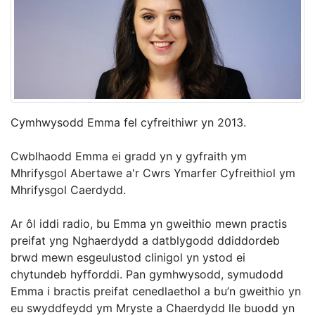
Cymhwysodd Emma fel cyfreithiwr yn 2013.
Cwblhaodd Emma ei gradd yn y gyfraith ym
Mhrifysgol Abertawe a'r Cwrs Ymarfer Cyfreithiol ym
Mhrifysgol Caerdydd.
Ar ôl iddi radio, bu Emma yn gweithio mewn practis
preifat yng Nghaerdydd a datblygodd ddiddordeb
brwd mewn esgeulustod clinigol yn ystod ei
chytundeb hyfforddi. Pan gymhwysodd, symudodd
Emma i bractis preifat cenedlaethol a bu’n gweithio yn
eu swyddfeydd ym Mryste a Chaerdydd lle buodd yn