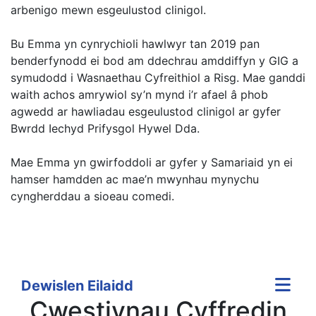
arbenigo mewn esgeulustod clinigol.
Bu Emma yn cynrychioli hawlwyr tan 2019 pan
benderfynodd ei bod am ddechrau amddiffyn y GIG a
symudodd i Wasnaethau Cyfreithiol a Risg. Mae ganddi
waith achos amrywiol sy’n mynd i’r afael â phob
agwedd ar hawliadau esgeulustod clinigol ar gyfer
Bwrdd Iechyd Prifysgol Hywel Dda.
Mae Emma yn gwirfoddoli ar gyfer y Samariaid yn ei
hamser hamdden ac mae’n mwynhau mynychu
cyngherddau a sioeau comedi.
Dewislen Eilaidd
Cwestiynau Cyffredin