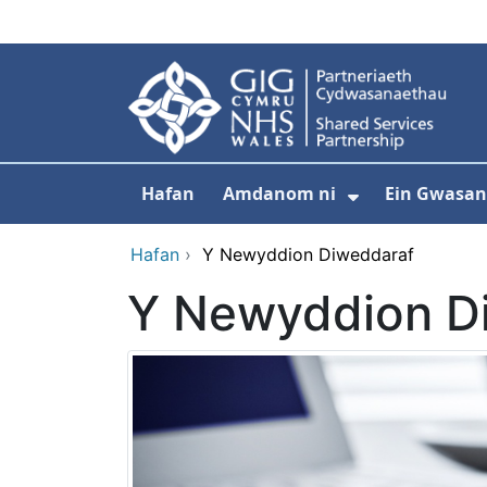
Neidio i'r prif gynnwy
Hafan
Amdanom ni
Ein Gwasa
Dangos isdd
Hafan
›
Y Newyddion Diweddaraf
Y Newyddion D