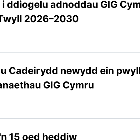
i ddiogelu adnoddau GIG Cym
Twyll 2026–2030
 Cadeirydd newydd ein pwyllg
naethau GIG Cymru
'n 15 oed heddiw