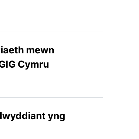
riaeth mewn
 GIG Cymru
llwyddiant yng