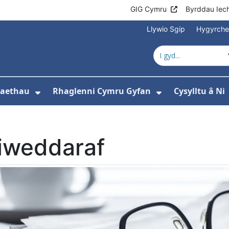
GIG Cymru
Byrddau Iec
Llywio Sgip
Hygyrch
naethau
Rhaglenni Cymru Gyfan
Cysylltu â Ni
ewislen ar gyfer Amdanom ni
Dangos isddewislen ar gyfer Ein Gw
Dangos isdde
iweddaraf