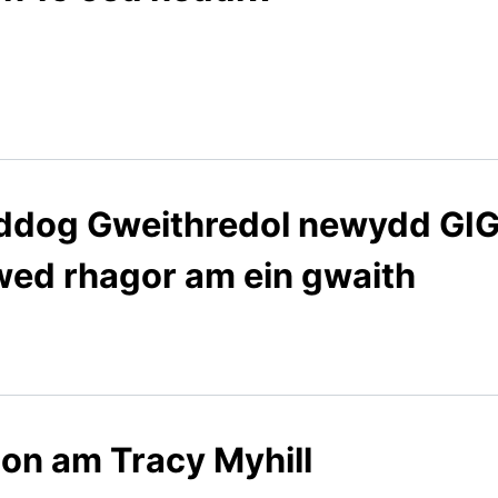
yddog Gweithredol newydd GI
ywed rhagor am ein gwaith
on am Tracy Myhill