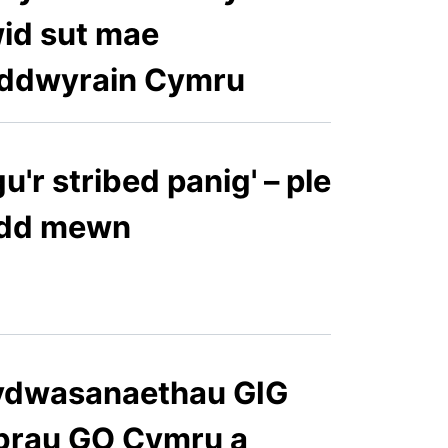
wid sut mae
e-ddwyrain Cymru
u'r stribed panig' – ple
nydd mewn
Cydwasanaethau GIG
brau GO Cymru a