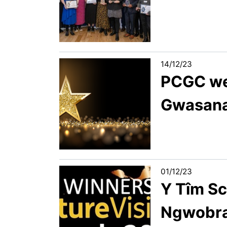
14/12/23
PCGC we
Gwasana
01/12/23
Y Tîm Sc
Ngwobra