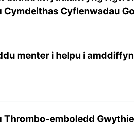
 Cymdeithas Cyflenwadau Gof
u menter i helpu i amddiffyn 
 Thrombo-emboledd Gwythie