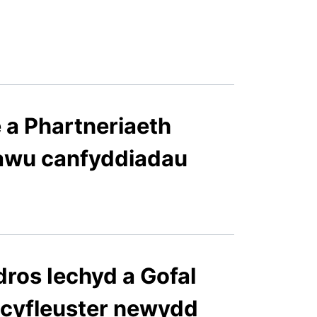
 a Phartneriaeth
awu canfyddiadau
dros Iechyd a Gofal
 cyfleuster newydd