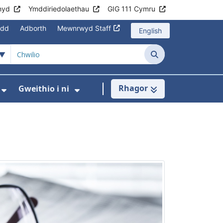
hyd
Ymddiriedolaethau
GIG 111 Cymru
edd
Adborth
Mewnrwyd Staff
English
Chwilio
Rhagor
Gweithio i ni
asanaethau
wislen ar gyfer Rhaglenni Cymru Gyfan
Dangos isddewislen ar gyfer Cysylltu â Ni
Dangos isddewislen ar gyfer