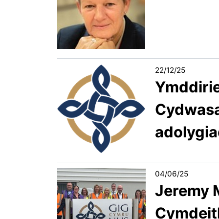
22/12/25
Ymddirie
Cydwasa
adolygi
04/06/25
Jeremy M
Cymdeith