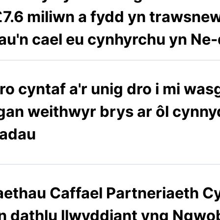
7.6 miliwn a fydd yn trawsne
hau'n cael eu cynhyrchu yn N
ro cyntaf a'r unig dro i mi wasg
gan weithwyr brys ar ôl cyn
adau
ethau Caffael Partneriaeth 
n dathlu llwyddiant yng Ngwo