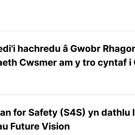
di'i hachredu â Gwobr Rhago
eth Cwsmer am y tro cyntaf i
an for Safety (S4S) yn dathlu 
u Future Vision