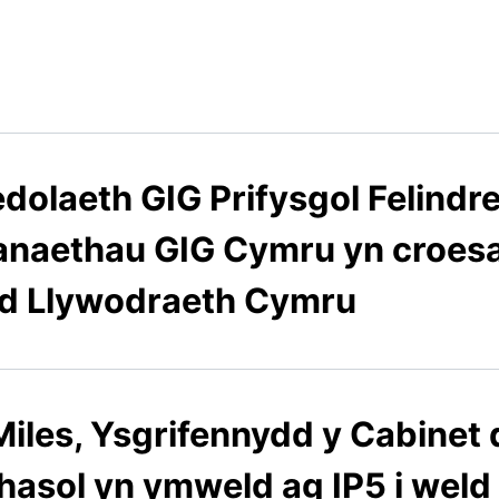
dolaeth GIG Prifysgol Felindre
naethau GIG Cymru yn croes
ad Llywodraeth Cymru
iles, Ysgrifennydd y Cabinet 
asol yn ymweld ag IP5 i weld