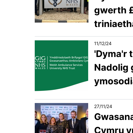
gwerth £
triniaet
11/12/24
'Dyma'r t
Nadolig 
ymosodi
27/11/24
Gwasana
Cymru y