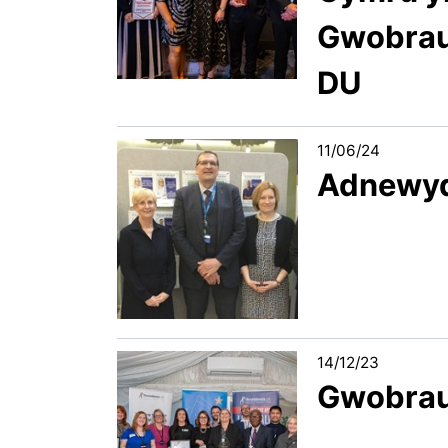
Gwobrau
DU
11/06/24
Adnewydd
14/12/23
Gwobrau