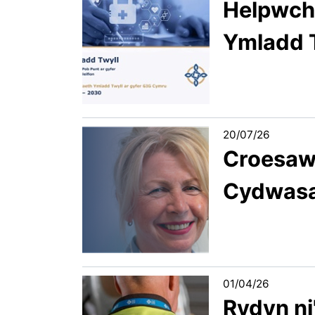
Helpwch 
Ymladd 
20/07/26
Croesawu
Cydwasa
01/04/26
Rydyn ni