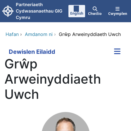
Neidio i'r prif gynnwy
Partneriaeth
Cydwasanaethau GIG
English
Chwilio
Cwymplen
Cymru
Hafan
›
Amdanom ni
›
Grŵp Arweinyddiaeth Uwch
Dewislen Eilaidd
Grŵp
Arweinyddiaeth
Uwch