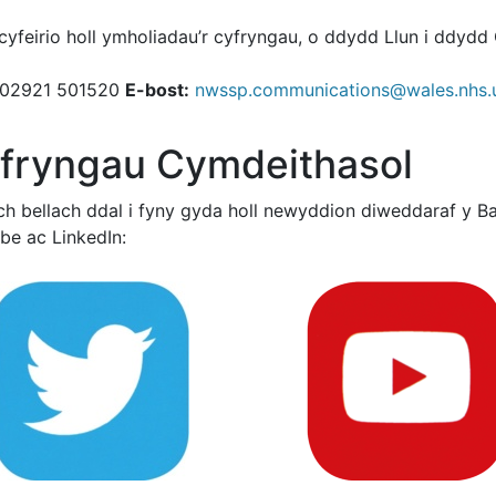
 cyfeirio holl ymholiadau’r cyfryngau, o ddydd Llun i ddyd
02921 501520
E-bost:
nwssp.communications@wales.nhs.
fryngau Cymdeithasol
ch bellach ddal i fyny gyda holl newyddion diweddaraf y B
be ac LinkedIn: