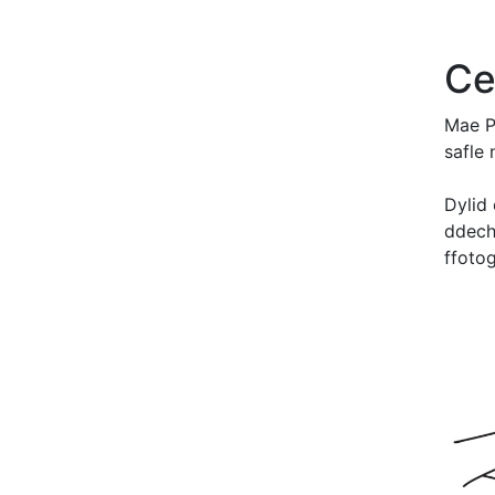
Ce
Mae P
safle 
Dylid
ddechr
ffoto