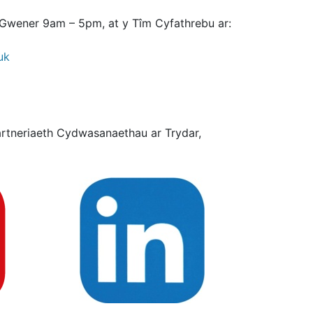
d Gwener 9am – 5pm, at y Tîm Cyfathrebu ar:
uk
artneriaeth Cydwasanaethau ar Trydar,