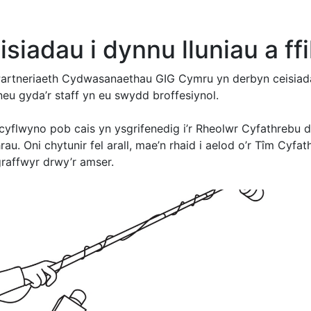
isiadau i dynnu lluniau a ff
artneriaeth Cydwasanaethau GIG Cymru yn derbyn ceisiadau r
neu gyda’r staff yn eu swydd broffesiynol.
 cyflwyno pob cais yn ysgrifenedig i’r Rheolwr Cyfathrebu
au. Oni chytunir fel arall, mae’n rhaid i aelod o’r Tîm Cyfat
graffwyr drwy’r amser.