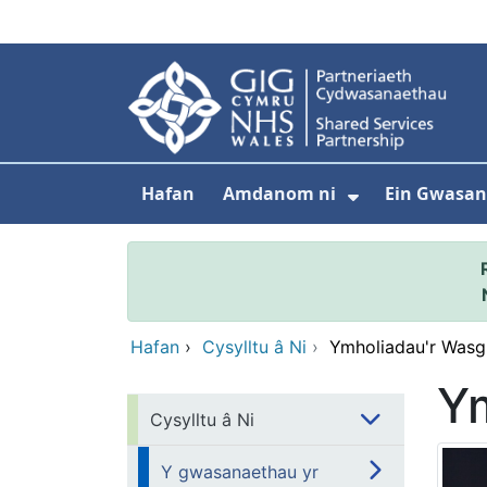
Neidio i'r prif gynnwy
Hafan
Amdanom ni
Ein Gwasa
Dangos isdd
Hafan
›
Cysylltu â Ni
›
Ymholiadau'r Wasg
Y
Cysylltu â Ni
Y gwasanaethau yr