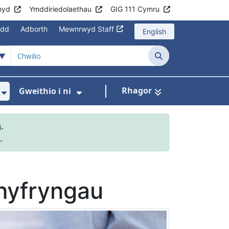
hyd
Ymddiriedolaethau
GIG 111 Cymru
edd
Adborth
Mewnrwyd Staff
English
Chwilio
Rhagor
Gweithio i ni
asanaethau
wislen ar gyfer Rhaglenni Cymru Gyfan
Dangos isddewislen ar gyfer Cysylltu â Ni
Dangos isddewislen ar gyfer
.
.
hyfryngau