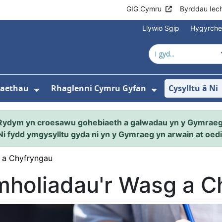
GIG Cymru
Byrddau Iec
Llywio Sgip
Hygyrch
naethau
Rhaglenni Cymru Gyfan
Cysylltu â Ni
ewislen ar gyfer Amdanom ni
Dangos isddewislen ar gyfer Ein Gw
Dangos isdde
Rydym yn croesawu gohebiaeth a galwadau yn y Gymraeg
Ni fydd ymgysylltu gyda ni yn y Gymraeg yn arwain at oedi
 a Chyfryngau
mholiadau'r Wasg a C