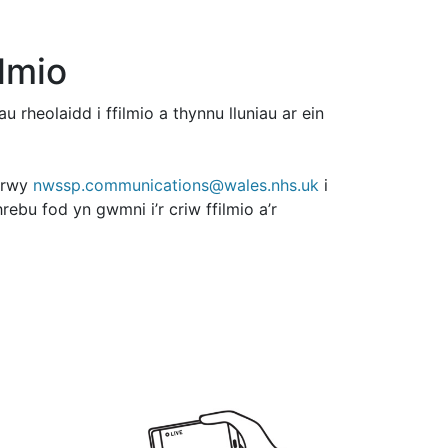
ilmio
heolaidd i ffilmio a thynnu lluniau ar ein
 drwy
nwssp.communications@wales.nhs.uk
i
hrebu fod yn gwmni i’r criw ffilmio a’r