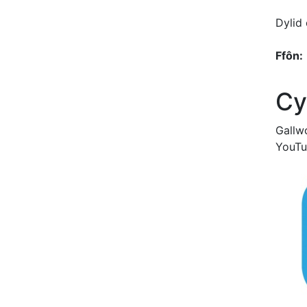
Dylid
Ffôn:
Cy
Gallw
YouTu