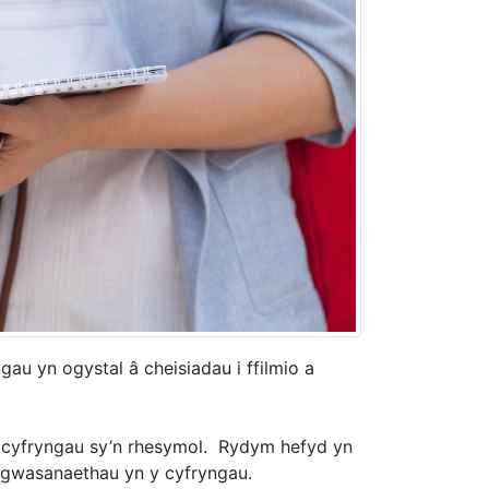
au yn ogystal â cheisiadau i ffilmio a
 cyfryngau sy’n rhesymol. Rydym hefyd yn
 gwasanaethau yn y cyfryngau.