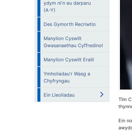
ydym ni'n eu darparu
(A-Y)
Des Gymorth Recriwtio
Manylion Cyswllt
Gwasanaethau Cyffredinol
Manylion Cyswllt Eraill
Ymholiadau'r Wasg a
Chyfryngau
Ein Lleoliadau
Tîm Cy
thynnu
Ein n
awydd