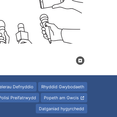
elerau Defnyddio
Rhyddid Gwybodaeth
Polisi Preifatrwydd
Popeth am Gwcis
Datganiad hygyrchedd