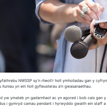
fathrebu NWSSP sy’n rheoli’r holl ymholiadau gan y cyfryng
 lluniau yn ein holl gyfleusterau a’n gwasanaethau.
od yw ymateb yn gadarnhaol ac yn agored i bob cais gan y
us i gymryd camau pendant i hyrwyddo gwaith ein staff a