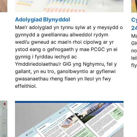
Adolygiad Blynyddol
Cy
Mae’r adolygiad yn tynnu sylw at y meysydd o
2
gynnydd a gwelliannau allweddol rydym
Ma
wedi’u gwneud ac mae’n rhoi cipolwg ar yr
GI
ystod eang o gefnogaeth y mae PCGC yn ei
no
gynnig i fyrddau iechyd ac
le
Ymddiriedolaethau’r GIG yng Nghymru, fel y
fl
gallant, yn eu tro, ganolbwyntio ar gyflenwi
gwasanaethau rheng flaen yn lleol yn fwy
effeithiol.