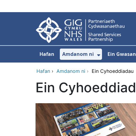
Neidio i'r prif gynnwy
Hafan
Amdanom ni
Ein Gwasa
Dangos isdd
Hafan
›
Amdanom ni
›
Ein Cyhoeddiadau
Ein Cyhoeddia