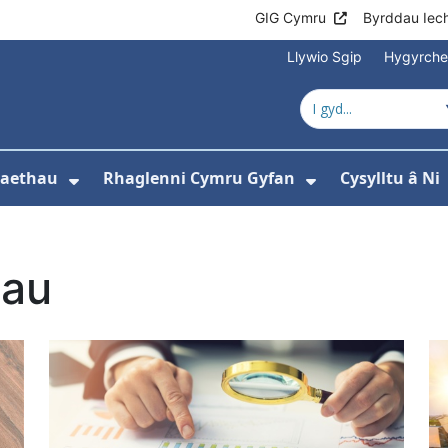
GIG Cymru
Byrddau Iec
Llywio Sgip
Hygyrch
naethau
Rhaglenni Cymru Gyfan
Cysylltu â Ni
ewislen ar gyfer Amdanom ni
Dangos isddewislen ar gyfer Ein Gw
Dangos isdde
dau