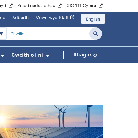
hyd
Ymddiriedolaethau
GIG 111 Cymru
edd
Adborth
Mewnrwyd Staff
English
Chwilio
Rhagor
Gweithio i ni
asanaethau
wislen ar gyfer Rhaglenni Cymru Gyfan
Dangos isddewislen ar gyfer Cysylltu â Ni
Dangos isddewislen ar gyfer