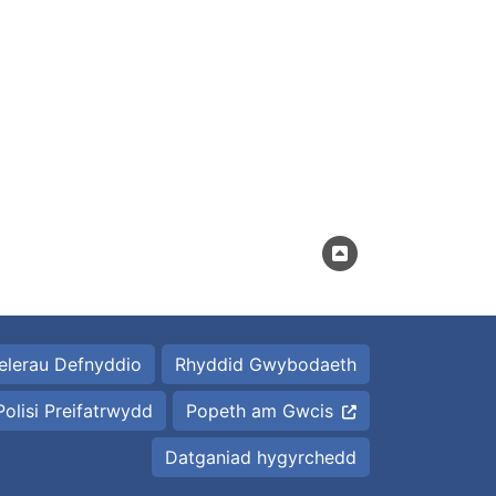
elerau Defnyddio
Rhyddid Gwybodaeth
Polisi Preifatrwydd
Popeth am Gwcis
Datganiad hygyrchedd