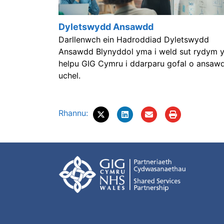
Dyletswydd Ansawdd
Darllenwch ein Hadroddiad Dyletswydd
Ansawdd Blynyddol yma i weld sut rydym 
helpu GIG Cymru i ddarparu gofal o ansaw
uchel.
Rhannu: