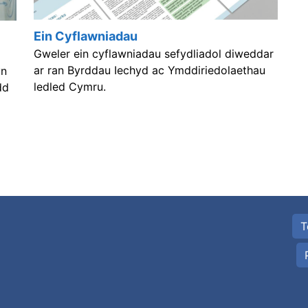
Ein Cyflawniadau
Gweler ein cyflawniadau sefydliadol diweddar
ar ran Byrddau Iechyd ac Ymddiriedolaethau
yn
ledled Cymru.
dd
T