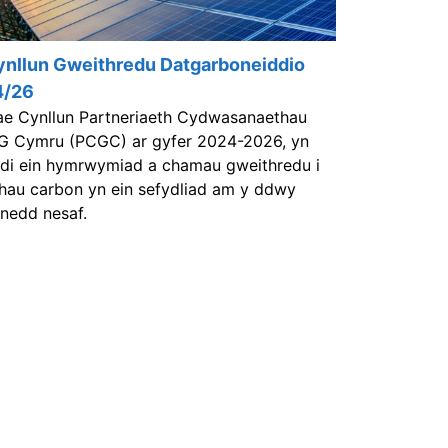
nllun Gweithredu Datgarboneiddio
4/26
e Cynllun Partneriaeth Cydwasanaethau
G Cymru (PCGC) ar gyfer 2024-2026, yn
di ein hymrwymiad a chamau gweithredu i
ihau carbon yn ein sefydliad am y ddwy
ynedd nesaf.