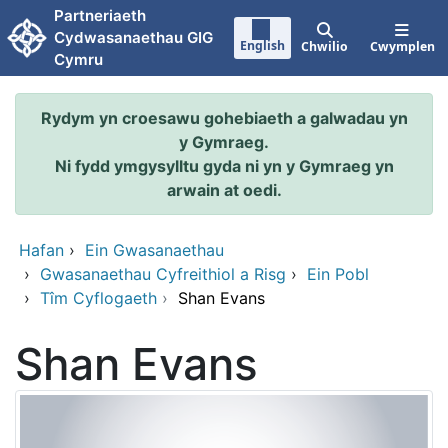
Neidio i'r prif gynnwy
Partneriaeth
Cydwasanaethau GIG
English
Chwilio
Cwymplen
Cymru
Rydym yn croesawu gohebiaeth a galwadau yn
y Gymraeg.
Ni fydd ymgysylltu gyda ni yn y Gymraeg yn
arwain at oedi.
Hafan
›
Ein Gwasanaethau
›
Gwasanaethau Cyfreithiol a Risg
›
Ein Pobl
›
Tîm Cyflogaeth
›
Shan Evans
Shan Evans