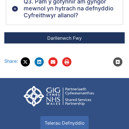
Q3. Pam y gofynnir am gyngor
mewnol yn hytrach na defnyddio
Cyfreithwyr allanol?
Share:
Telerau Defnyddio