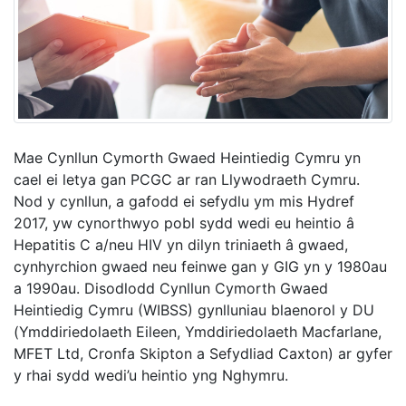
Mae Cynllun Cymorth Gwaed Heintiedig Cymru yn
cael ei letya gan PCGC ar ran Llywodraeth Cymru.
Nod y cynllun, a gafodd ei sefydlu ym mis Hydref
2017, yw cynorthwyo pobl sydd wedi eu heintio â
Hepatitis C a/neu HIV yn dilyn triniaeth â gwaed,
cynhyrchion gwaed neu feinwe gan y GIG yn y 1980au
a 1990au. Disodlodd Cynllun Cymorth Gwaed
Heintiedig Cymru (WIBSS) gynlluniau blaenorol y DU
(Ymddiriedolaeth Eileen, Ymddiriedolaeth Macfarlane,
MFET Ltd, Cronfa Skipton a Sefydliad Caxton) ar gyfer
y rhai sydd wedi’u heintio yng Nghymru.