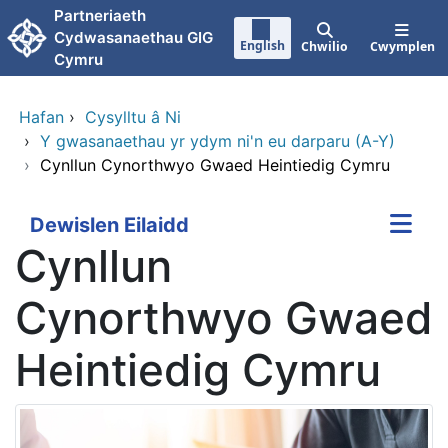
Neidio i'r prif gynnwy
Partneriaeth
Cydwasanaethau GIG
English
Chwilio
Cwymplen
Cymru
Hafan
›
Cysylltu â Ni
›
Y gwasanaethau yr ydym ni'n eu darparu (A-Y)
›
Cynllun Cynorthwyo Gwaed Heintiedig Cymru
Dewislen Eilaidd
Cynllun
Cynorthwyo Gwaed
Heintiedig Cymru