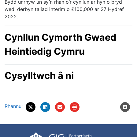
Bydd unrhyw un sy’n rhan o’r cynllun ar hyn o bryd
wedi derbyn taliad interim o £100,000 ar 27 Hydref
2022.
Cynllun Cymorth Gwaed
Heintiedig Cymru
Cysylltwch â ni
Rhannu: