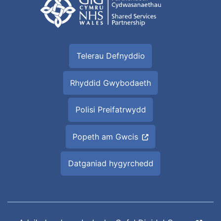
Telerau Defnyddio
Rhyddid Gwybodaeth
Polisi Preifatrwydd
Popeth am Gwcis
Datganiad hygyrchedd