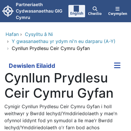
Neidio i'r prif gynnwy
Partneriaeth
Cydwasanaethau GIG
English
Chwilio
Cwymplen
Cymru
Hafan
›
Cysylltu â Ni
›
Y gwasanaethau yr ydym ni'n eu darparu (A-Y)
›
Cynllun Prydlesu Ceir Cymru Gyfan
Dewislen Eilaidd
Cynllun Prydlesu
Ceir Cymru Gyfan
Cynigir Cynllun Prydlesu Ceir Cymru Gyfan i holl
weithwyr y Bwrdd Iechyd/Ymddiriedolaeth y mae'n
ofynnol iddynt fod yn symudol a lle mae'r Bwrdd
Iechyd/Ymddiriedolaeth o'r farn bod achos