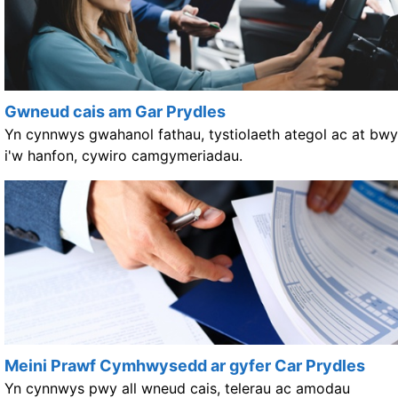
Gwneud cais am Gar Prydles
Yn cynnwys gwahanol fathau, tystiolaeth ategol ac at bwy
i'w hanfon, cywiro camgymeriadau.
Meini Prawf Cymhwysedd ar gyfer Car Prydles
Yn cynnwys pwy all wneud cais, telerau ac amodau