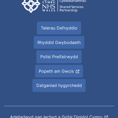
Telerau Defnyddio
Rhyddid Gwybodaeth
Polisi Preifatrwydd
Popeth am Gwcis
Datganiad hygyrchedd
Adeiladwyd gan
Iechyd a Gofal Digidol Cymru