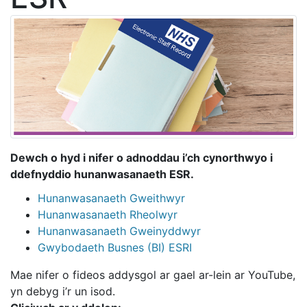
Dewch o hyd i nifer o adnoddau i’ch cynorthwyo i
ddefnyddio hunanwasanaeth ESR.
Hunanwasanaeth Gweithwyr
Hunanwasanaeth Rheolwyr
Hunanwasanaeth Gweinyddwyr
Gwybodaeth Busnes (BI) ESRI
Mae nifer o fideos addysgol ar gael ar-lein ar YouTube,
yn debyg i’r un isod.