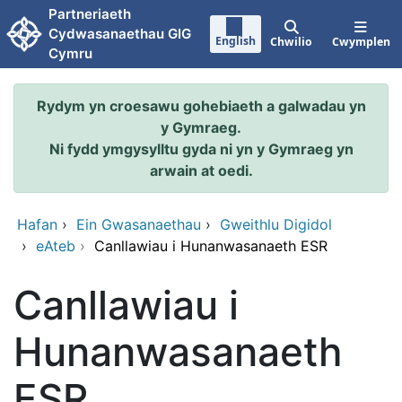
Neidio i'r prif gynnwy
Partneriaeth
Cydwasanaethau GIG
English
Chwilio
Cwymplen
Cymru
Rydym yn croesawu gohebiaeth a galwadau yn
y Gymraeg.
Ni fydd ymgysylltu gyda ni yn y Gymraeg yn
arwain at oedi.
Hafan
›
Ein Gwasanaethau
›
Gweithlu Digidol
›
eAteb
›
Canllawiau i Hunanwasanaeth ESR
Canllawiau i
Hunanwasanaeth
ESR