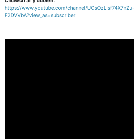
Cliciwch ar y ddolen:
https://www.youtube.com/channel/UCsOzLlsf74X7nZu-
F2DVVbA?view_as=subscriber