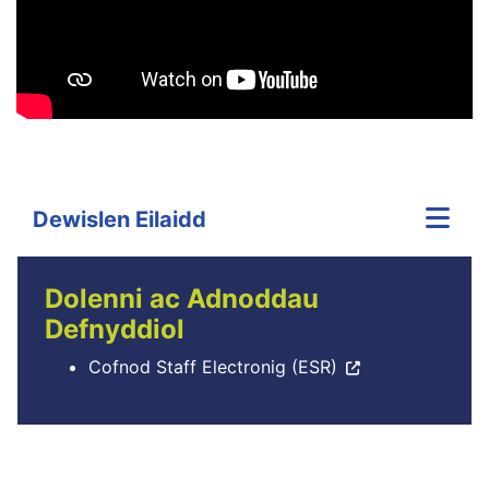
Dewislen Eilaidd
Dolenni ac Adnoddau
Defnyddiol
Cofnod Staff Electronig (ESR)
Neidio Cynnwys Trydar