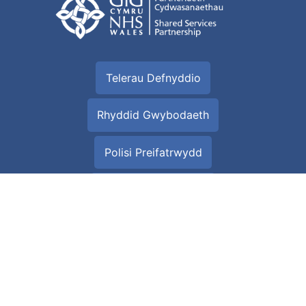
Telerau Defnyddio
Rhyddid Gwybodaeth
Polisi Preifatrwydd
Popeth am Gwcis
Datganiad hygyrchedd