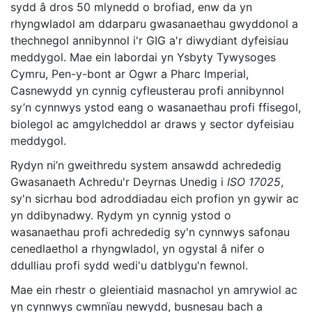
sydd â dros 50 mlynedd o brofiad, enw da yn
rhyngwladol am ddarparu gwasanaethau gwyddonol a
thechnegol annibynnol i'r GIG a'r diwydiant dyfeisiau
meddygol. Mae ein labordai yn Ysbyty Tywysoges
Cymru, Pen-y-bont ar Ogwr a Pharc Imperial,
Casnewydd yn cynnig cyfleusterau profi annibynnol
sy’n cynnwys ystod eang o wasanaethau profi ffisegol,
biolegol ac amgylcheddol ar draws y sector dyfeisiau
meddygol.
Rydyn ni’n gweithredu system ansawdd achrededig
Gwasanaeth Achredu'r Deyrnas Unedig i
ISO 17025
,
sy'n sicrhau bod adroddiadau eich profion yn gywir ac
yn ddibynadwy. Rydym yn cynnig ystod o
wasanaethau profi achrededig sy'n cynnwys safonau
cenedlaethol a rhyngwladol, yn ogystal â nifer o
ddulliau profi sydd wedi'u datblygu'n fewnol.
Mae ein rhestr o gleientiaid masnachol yn amrywiol ac
yn cynnwys cwmnïau newydd, busnesau bach a