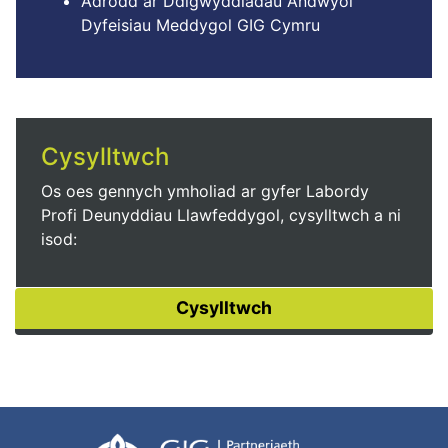
Adrodd ar Ddigwyddiadau Andwyol
Dyfeisiau Meddygol GIG Cymru
Cysylltwch
Os oes gennych ymholiad ar gyfer Labordy
Profi Deunyddiau Llawfeddygol, cysylltwch a ni
isod: