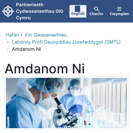
Neidio i'r prif gynnwy
Partneriaeth
Cydwasanaethau GIG
English
Chwilio
Cwymplen
Cymru
Hafan
›
Ein Gwasanaethau
›
Labordy Profi Deunyddiau Llawfeddygol (SMTL)
›
Amdanom Ni
Amdanom Ni