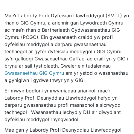
Mae’r Labordy Profi Dyfeisiau Llawfeddygol (SMTL) yn
rhan o GIG Cymru, a ariennir gan Lywodraeth Cymru
ac mae’n rhan o Bartneriaeth Cydwasanaethau GIG
Cymru (PCGC). Ein gwasanaeth craidd yw profi
dyfeisiau meddygol a darparu gwasanaethau
technegol ar gyfer dyfeisiau meddygol i GIG Cymru,
sy’n galluogi Gwasanaethau Caffael ac eraill yn y GIG i
brynu ar sail tystiolaeth. Gweler ein tudalennau
Gwasanaethau GIG Cymru
am yr ystod o wasanaethau
a gynigiwn i gydweithwyr yn y GIG.
Er mwyn bodloni ymrwymiadau ariannol, mae’r
Labordy Profi Deunyddiau Llawfeddygol hefyd yn
darparu gwasanaethau profi masnachol a sicrwydd
technegol i Wasanaethau Iechyd y DU a’r diwydiant
dyfeisiau meddygol rhyngwladol.
Mae gan y Labordy Profi Deunyddiau Llawfeddygol,