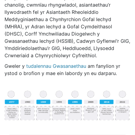
chanolig, cwmnïau rhyngwladol, asiantaethau’r
llywodraeth fel yr Asiantaeth Rheoleiddio
Meddyginiaethau a Chynhyrchion Gofal Iechyd
(MHRA), yr Adran Iechyd a Gofal Cymdeithasol
(DHSC), Corff Ymchwiliadau Diogelwch y
Gwasanaethau Iechyd (HSSIB), Cadwyn Gyflenwi’r GIG,
Ymddiriedolaethau’r GIG, Heddluoedd, Llysoedd
Crwneriaid a Chynrychiolwyr Cyfreithiol.
Gweler y
tudalennau Gwasanaethau
am fanylion yr
ystod o brofion y mae ein labordy yn eu darparu.