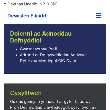
Y Deyrnas Unedig, NP10 8BE
Dewislen Eilaidd
Dolenni ac Adnoddau
Defnyddiol
Gwasanaethau Profi
Adrodd ar Ddigwyddiadau Andwyol
Dyfeisiau Meddygol GIG Cymru
Cysylltwch
Os oes gennych ymholiad ar gyfer Labordy
Profi Deunyddiau Llawfeddygol, cysylltwch a ni