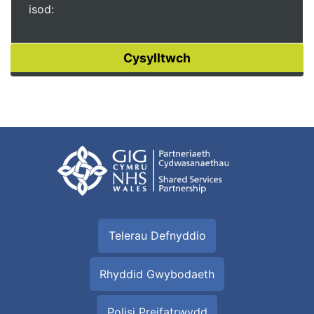
isod:
Telerau Defnyddio
Rhyddid Gwybodaeth
Polisi Preifatrwydd