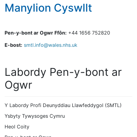
Manylion Cyswllt
Pen-y-bont ar Ogwr Ffôn:
+44 1656 752820
E-bost:
smtl.info@wales.nhs.uk
Labordy Pen-y-bont ar
Ogwr
Y Labordy Profi Deunyddiau Llawfeddygol (SMTL)
Ysbyty Tywysoges Cymru
Heol Coity