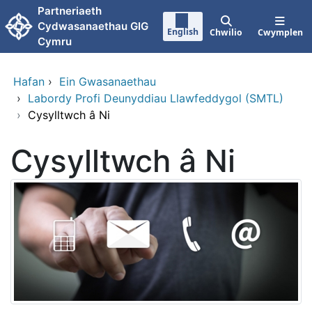
Neidio i'r prif gynnwy
Partneriaeth
Cydwasanaethau GIG
English
Chwilio
Cwymplen
Cymru
Hafan
›
Ein Gwasanaethau
›
Labordy Profi Deunyddiau Llawfeddygol (SMTL)
›
Cysylltwch â Ni
Cysylltwch â Ni