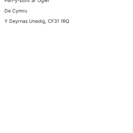
Pen-y-bont ar Ogwr
De Cymru
Y Deyrnas Unedig, CF31 1RQ