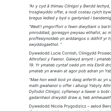
“Ar y cyd â thimau Clinigol y Bwrdd Iechyd
trosglwyddo offer, a nodi costau cylch by
bregus ledled y byd o ganlyniad i bandemi
“Wedi'i ymgorffori o fewn diwylliant o bar
ymroddiad, goresgyn pwysau eithafol, ac m
proffesiynoldeb yn arddangos o ddifrif yr h
swyddogaethol. ”
Dywedodd Lucie Cornish, Clinigydd Prosie
Athrofaol y Faenor. Galwyd arnynt i ymateb
19. Yr ymateb cyntaf oedd ym mis Ebrill d
ymateb yn arwain at agor pob adran yn Ysb
“Mae hon wedi bod yn dasg anferth ac yn u
math gwahanol o offer i alluogi Ysbyty Ath
Dyfodol Clinigol, cyflenwyr a llawer o bobl
gadarnhaol drwyddi draw a, heb amheuaeth, 
Dywedodd Nicola Prygodizicz – aelod Bw