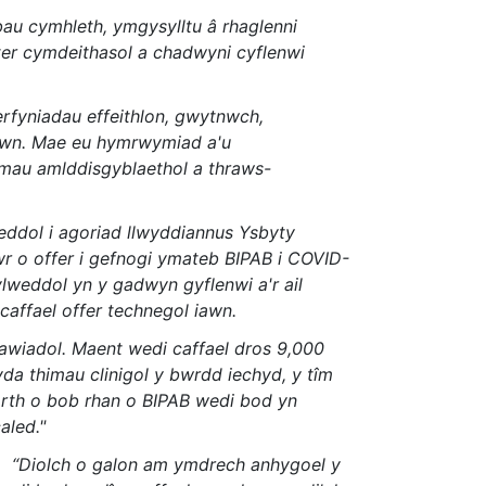
au cymhleth, ymgysylltu â rhaglenni
ter cymdeithasol a chadwyni cyflenwi
erfyniadau effeithlon, gwytnwch,
 hwn. Mae eu hymrwymiad a'u
himau amlddisgyblaethol a thraws-
ddol i agoriad llwyddiannus Ysbyty
wr o offer i gefnogi ymateb BIPAB i COVID-
lweddol yn y gadwyn gyflenwi a'r ail
affael offer technegol iawn.
awiadol. Maent wedi caffael dros 9,000
da thimau clinigol y bwrdd iechyd, y tîm
borth o bob rhan o BIPAB wedi bod yn
aled."
n:
“Diolch o galon am ymdrech anhygoel y