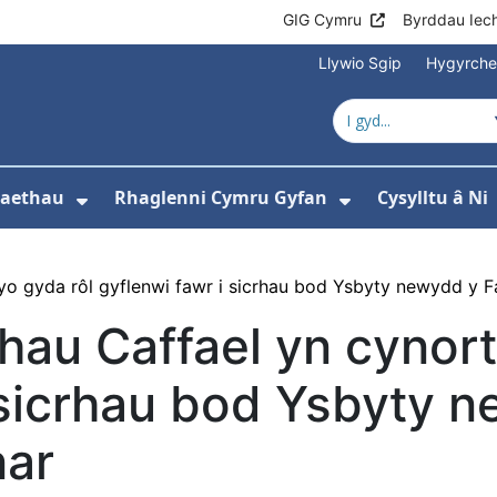
GIG Cymru
Byrddau Iec
Llywio Sgip
Hygyrch
naethau
Rhaglenni Cymru Gyfan
Cysylltu â Ni
ewislen ar gyfer Amdanom ni
Dangos isddewislen ar gyfer Ein Gw
Dangos isdde
o gyda rôl gyflenwi fawr i sicrhau bod Ysbyty newydd y F
au Caffael yn cynort
 sicrhau bod Ysbyty 
nar