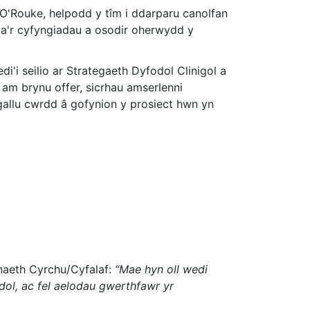
g O'Rouke, helpodd y tîm i ddarparu canolfan
s a'r cyfyngiadau a osodir oherwydd y
i seilio ar Strategaeth Dyfodol Clinigol a
am brynu offer, sicrhau amserlenni
gallu cwrdd â gofynion y prosiect hwn yn
naeth Cyrchu/Cyfalaf:
“Mae hyn oll wedi
ol, ac fel aelodau gwerthfawr yr