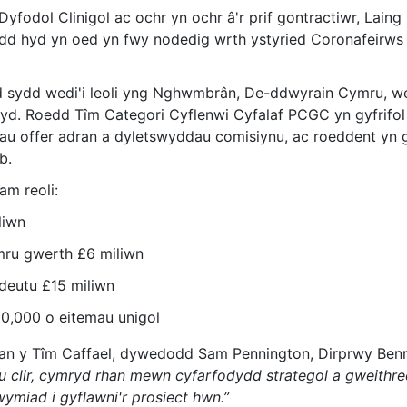
Dyfodol Clinigol ac ochr yn ochr â'r prif gontractiwr, Lain
- sydd hyd yn oed yn fwy nodedig wrth ystyried Coronafeirw
sydd wedi'i leoli yng Nghwmbrân, De-ddwyrain Cymru, wedi'
d. Roedd Tîm Categori Cyflenwi Cyfalaf PCGC yn gyfrifol 
dau offer adran a dyletswyddau comisiynu, ac roeddent yn 
eb.
am reoli:
liwn
mru gwerth £6 miliwn
deutu £15 miliwn
0,000 o eitemau unigol
 gan y Tîm Caffael, dywedodd Sam Pennington, Dirprwy Ben
 clir, cymryd rhan mewn cyfarfodydd strategol a gweithred
miad i gyflawni'r prosiect hwn.”