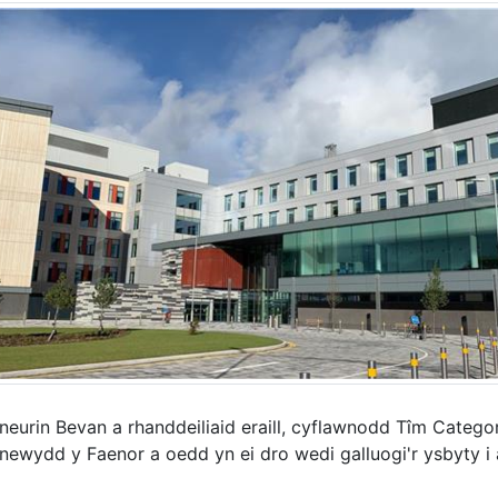
eurin Bevan a rhanddeiliaid eraill, cyflawnodd Tîm Catego
 newydd y Faenor a oedd yn ei dro wedi galluogi'r ysbyty i