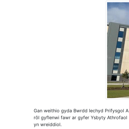
Gan weithio gyda Bwrdd Iechyd Prifysgol An
rôl gyflenwi fawr ar gyfer Ysbyty Athrofaol
yn wreiddiol.