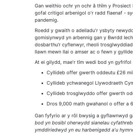
Gan weithio ochr yn ochr â thîm y Prosiect 
gofal critigol arbenigol o'r radd flaenaf 
pandemig.
Roedd y gwaith o adeiladu'r ysbyty newydd 
gomisiynwyd yn arbennig gan y Bwrdd Iechy
dosbarthu’r cyflenwyr, rheoli trosglwyddia
llawn mewn llai o amser ac o fewn y gyllid
At ei gilydd, mae'r tîm wedi bod yn gyfrifol 
Cyllideb offer gwerth oddeutu £26 mi
Cyllideb ychwanegol Llywodraeth Cy
Cyllideb trosglwyddo offer gwerth od
Dros 9,000 math gwahanol o offer a 6
Gan fyfyrio ar y rôl bwysig a gyflawnwyd
bod yn bosibl oherwydd sianelau cyfathrebu
ymddiriedwyd yn eu harbenigedd a'u hymrwy