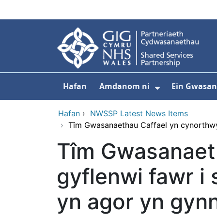
Neidio i'r prif gynnwy
Hafan
Amdanom ni
Ein Gwasa
Dangos isdd
Hafan
›
NWSSP Latest News Items
›
Tîm Gwasanaethau Caffael yn cynorthwy
Tîm Gwasanaeth
gyflenwi fawr i
yn agor yn gyn