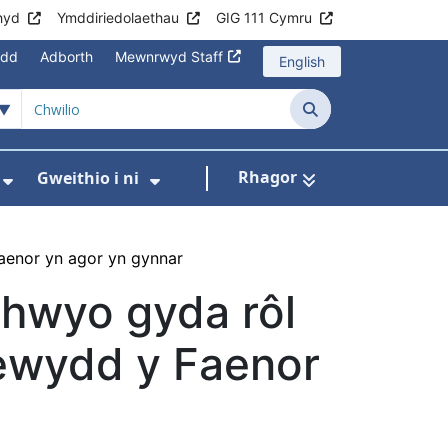
hyd
Ymddiriedolaethau
GIG 111 Cymru
edd
Adborth
Mewnrwyd Staff
English
Chwilio
Rhagor
Gweithio i ni
asanaethau
wislen ar gyfer Rhaglenni Cymru Gyfan
Dangos isddewislen ar gyfer Cysylltu â Ni
Dangos isddewislen ar gyfer
aenor yn agor yn gynnar
hwyo gyda rôl
newydd y Faenor