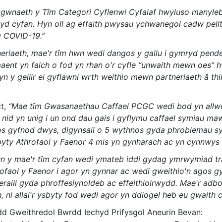
, gwnaeth y Tîm Categori Cyflenwi Cyfalaf hwyluso manyleb
wyd cyfan. Hyn oll ag effaith pwysau ychwanegol cadw pell
g COVID-19.”
tneriaeth, mae'r tîm hwn wedi dangos y gallu i gymryd pend
aent yn falch o fod yn rhan o'r cyfle “unwaith mewn oes”
yn y gellir ei gyflawni wrth weithio mewn partneriaeth â t
ct,
“Mae tîm Gwasanaethau Caffael PCGC wedi bod yn allwe
 nid yn unig i un ond dau gais i gyflymu caffael symiau ma
ros gyfnod dwys, digynsail o 5 wythnos gyda phroblemau sy
yty Athrofaol y Faenor 4 mis yn gynharach ac yn cynnwys c
n y mae'r tîm cyfan wedi ymateb iddi gydag ymrwymiad tr
rofaol y Faenor i agor yn gynnar ac wedi gweithio'n agos gy
 eraill gyda phroffesiynoldeb ac effeithiolrwydd. Mae'r ad
ni allai'r ysbyty fod wedi agor yn ddiogel heb eu gwaith c
rdd Gweithredol Bwrdd Iechyd Prifysgol Aneurin Beva