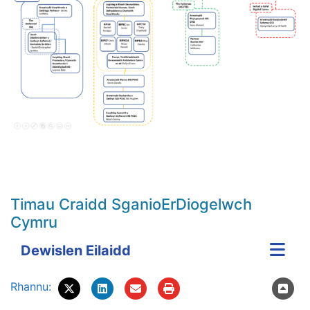
Timau Craidd SganioErDiogelwch
Cymru
Dewislen Eilaidd
Rhannu: