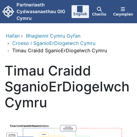
Neidio i'r prif gynnwy
Partneriaeth
Cydwasanaethau GIG
English
Chwilio
Cwymplen
Cymru
Hafan
›
Rhaglenni Cymru Gyfan
›
Croeso i SganioErDiogelwch Cymru
›
Timau Craidd SganioErDiogelwch Cymru
Timau Craidd
SganioErDiogelwch
Cymru