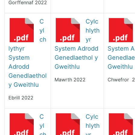
Gorffennaf 2022
C
Cylc
yl
hlyth
ch
yr
lythyr
System Adrodd
System A
System
Genedlaethol y
Genedlae
Adrodd
Gweithlu
Gweithlu
Genedlaethol
Mawrth 2022
Chwefror 
y Gweithlu
Ebrill 2022
C
Cylc
yl
hlyth
ch
yr