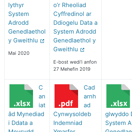
lythyr
o’r Rheoliad
System
Cyffredinol ar
Adrodd
Ddiogelu Data a
Genedlaethol
System Adrodd
y Gweithlu
Genedlaethol y
Gweithlu
Mai 2020
E-bost wedi’i anfon
27 Mehefin 2019
C
Cad
an
arnh
iat
ad
âd Mynediad
Cynwysoldeb
glwyddo 
i Ddata a
Indemniad
System A
Meysydd
Ymarfer
Genedlae