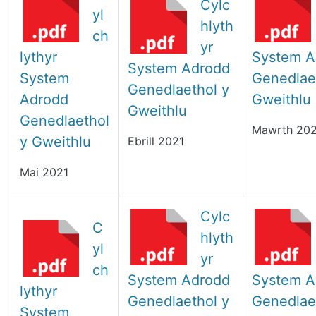
Cylc
yl
hlyth
ch
yr
lythyr
System A
System Adrodd
System
Genedlae
Genedlaethol y
Adrodd
Gweithlu
Gweithlu
Genedlaethol
Mawrth 202
y Gweithlu
Ebrill 2021
Mai 2021
Cylc
C
hlyth
yl
yr
ch
System Adrodd
System A
lythyr
Genedlaethol y
Genedlae
System