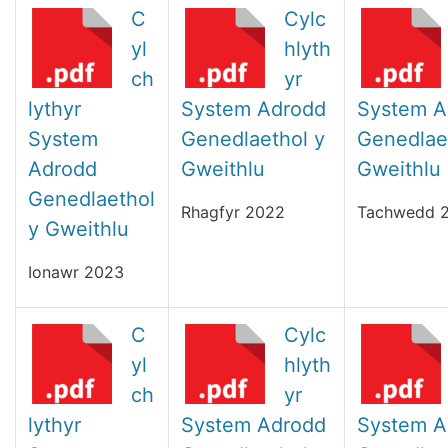
C
Cylc
yl
hlyth
ch
yr
lythyr
System Adrodd
System A
System
Genedlaethol y
Genedlae
Adrodd
Gweithlu
Gweithlu
Genedlaethol
Rhagfyr 2022
Tachwedd 
y Gweithlu
Ionawr 2023
C
Cylc
yl
hlyth
ch
yr
lythyr
System Adrodd
System A