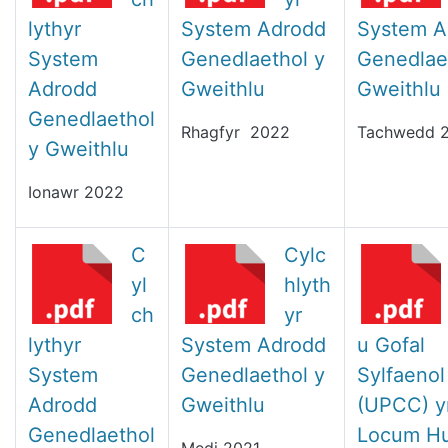
lythyr
System Adrodd
System A
System
Genedlaethol y
Genedlae
Adrodd
Gweithlu
Gweithlu
Genedlaethol
Rhagfyr 2022
Tachwedd 
y Gweithlu
Ionawr 2022
C
Cylc
yl
hlyth
ch
yr
lythyr
System Adrodd
u Gofal
System
Genedlaethol y
Sylfaenol
Adrodd
Gweithlu
(UPCC) y
Genedlaethol
Locum H