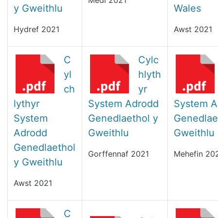
Medi 2021
y Gweithlu
Wales
Hydref 2021
Awst 2021
C
Cylc
yl
hlyth
ch
yr
lythyr
System Adrodd
System A
System
Genedlaethol y
Genedlae
Adrodd
Gweithlu
Gweithlu
Genedlaethol
Gorffennaf 2021
Mehefin 20
y Gweithlu
Awst 2021
C