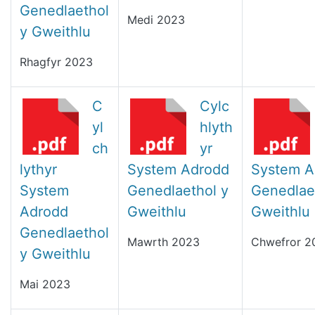
Genedlaethol
Medi 2023
y Gweithlu
Rhagfyr 2023
C
Cylc
yl
hlyth
ch
yr
lythyr
System Adrodd
System A
System
Genedlaethol y
Genedlae
Adrodd
Gweithlu
Gweithlu
Genedlaethol
Mawrth 2023
Chwefror 2
y Gweithlu
Mai 2023