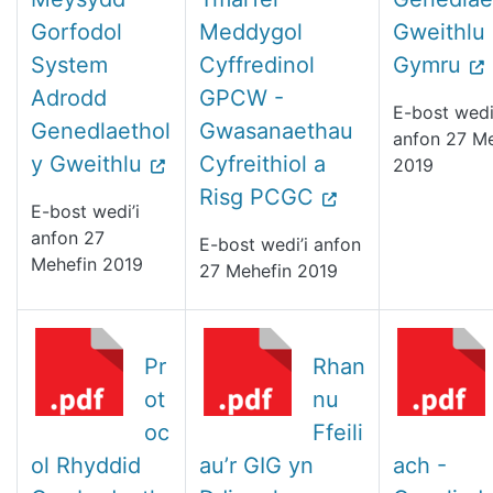
Gorfodol
Meddygol
Gweithlu 
System
Cyffredinol
Gymru
Adrodd
GPCW -
E-bost wedi
Genedlaethol
Gwasanaethau
anfon 27 Me
y Gweithlu
Cyfreithiol a
2019
Risg PCGC
E-bost wedi’i
anfon 27
E-bost wedi’i anfon
Mehefin 2019
27 Mehefin 2019
Pr
Rhan
ot
nu
oc
Ffeili
ol Rhyddid
au’r GIG yn
ach -