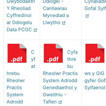
Gwybodaeth
Ddiogel -
Cynaliad
Y Rheoliad
Canllawiau
Gofal Syl
Cyffredinol
Mynediad a
ar Ddiogelu
Llwytho
Data PCGC
C
Cyfa
yf
thre
at
bu
hrebu
Rheolwr Practis
ws y GIG 
Rheolwr
System Adrodd
gyfer Gof
Practis
Genedlaethol y
Sylfaenol
System
Gweithlu -
Adrodd
Taflen