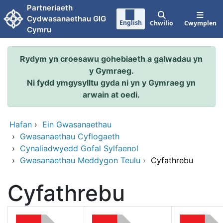
Neidio i'r prif gynnwy
Partneriaeth
Cydwasanaethau GIG
English
Chwilio
Cwymplen
Cymru
Rydym yn croesawu gohebiaeth a galwadau yn
y Gymraeg.
Ni fydd ymgysylltu gyda ni yn y Gymraeg yn
arwain at oedi.
Hafan
›
Ein Gwasanaethau
›
Gwasanaethau Cyflogaeth
›
Cynaliadwyedd Gofal Sylfaenol
›
Gwasanaethau Meddygon Teulu
›
Cyfathrebu
Cyfathrebu