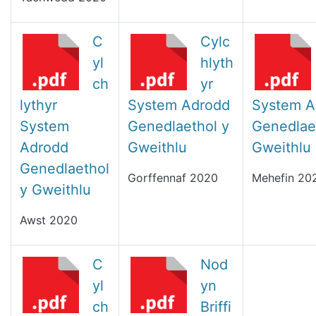
C
Cylc
yl
hlyth
ch
yr
lythyr
System Adrodd
System A
System
Genedlaethol y
Genedlae
Adrodd
Gweithlu
Gweithlu
Genedlaethol
Gorffennaf 2020
Mehefin 20
y Gweithlu
Awst 2020
C
Nod
yl
yn
ch
Briffi