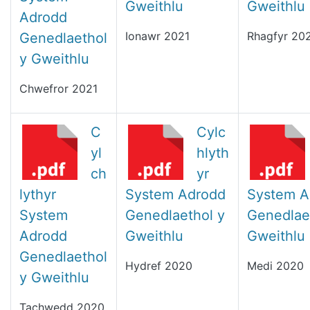
Gweithlu
Gweithlu
Adrodd
Ionawr 2021
Rhagfyr 20
Genedlaethol
y Gweithlu
Chwefror 2021
C
Cylc
yl
hlyth
ch
yr
lythyr
System Adrodd
System A
System
Genedlaethol y
Genedlae
Adrodd
Gweithlu
Gweithlu
Genedlaethol
Hydref 2020
Medi 2020
y Gweithlu
Tachwedd 2020