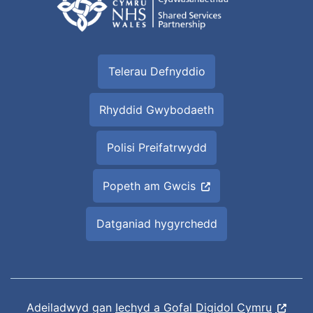
Telerau Defnyddio
Rhyddid Gwybodaeth
Polisi Preifatrwydd
Popeth am Gwcis
Datganiad hygyrchedd
Adeiladwyd gan
Iechyd a Gofal Digidol Cymru