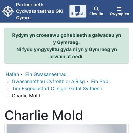
Neidio i'r prif gynnwy
Partneriaeth
Cydwasanaethau GIG
English
Chwilio
Cwymplen
Cymru
Rydym yn croesawu gohebiaeth a galwadau yn
y Gymraeg.
Ni fydd ymgysylltu gyda ni yn y Gymraeg yn
arwain at oedi.
Hafan
›
Ein Gwasanaethau
›
Gwasanaethau Cyfreithiol a Risg
›
Ein Pobl
›
Tîm Esgeulustod Clinigol Gofal Sylfaenol
›
Charlie Mold
Charlie Mold