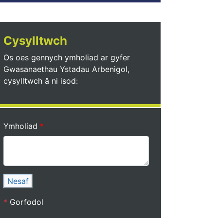
Cysylltwch
Os oes gennych ymholiad ar gyfer
Gwasanaethau Ystadau Arbenigol,
cysylltwch â ni isod:
Ymholiad
Nesaf
*
Gorfodol