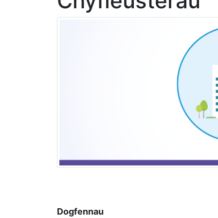
Chyfleusterau
Dogfennau