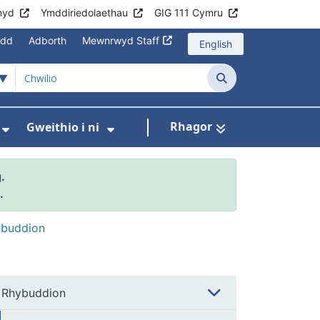
hyd
Ymddiriedolaethau
GIG 111 Cymru
edd
Adborth
Mewnrwyd Staff
English
Chwilio
Rhagor
Gweithio i ni
asanaethau
wislen ar gyfer Rhaglenni Cymru Gyfan
Dangos isddewislen ar gyfer Cysylltu â Ni
Dangos isddewislen ar gyfer
.
.
buddion
Rhybuddion