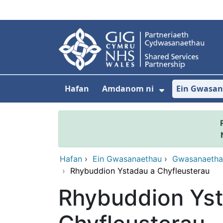
Neidio i'r prif gynnwy
Hafan
Amdanom ni
Ein Gwasa
Dangos isdd
Hafan
›
Ein Gwasanaethau
›
Gwasanaethau
›
Rhybuddion Ystadau a Chyfleusterau
Rhybuddion Yst