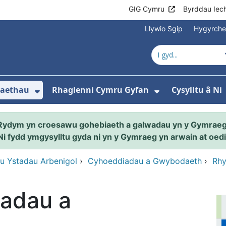
GIG Cymru
Byrddau Iec
Llywio Sgip
Hygyrch
naethau
Rhaglenni Cymru Gyfan
Cysylltu â Ni
ewislen ar gyfer Amdanom ni
Dangos isddewislen ar gyfer Ein Gw
Dangos isdde
Rydym yn croesawu gohebiaeth a galwadau yn y Gymraeg
Ni fydd ymgysylltu gyda ni yn y Gymraeg yn arwain at oedi
 Ystadau Arbenigol
›
Cyhoeddiadau a Gwybodaeth
›
Rhy
adau a