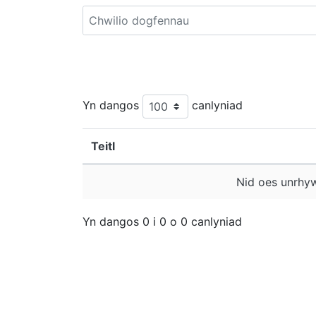
Yn dangos
canlyniad
Teitl
Nid oes unrhyw
Yn dangos 0 i 0 o 0 canlyniad