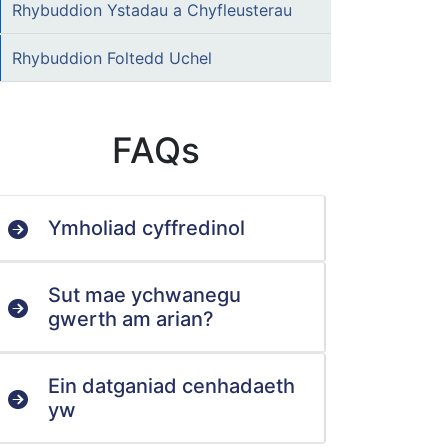
Rhybuddion Ystadau a Chyfleusterau
Rhybuddion Foltedd Uchel
FAQs
Ymholiad cyffredinol
Sut mae ychwanegu
gwerth am arian?
Ein datganiad cenhadaeth
yw