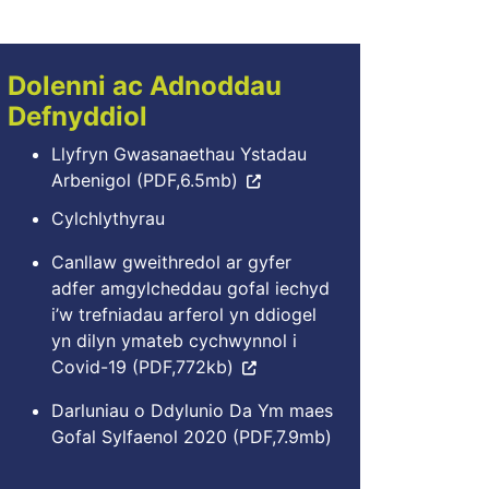
Dolenni ac Adnoddau
Defnyddiol
Llyfryn Gwasanaethau Ystadau
Arbenigol (PDF,6.5mb)
Cylchlythyrau
Canllaw gweithredol ar gyfer
adfer amgylcheddau gofal iechyd
i’w trefniadau arferol yn ddiogel
yn dilyn ymateb cychwynnol i
Covid-19 (PDF,772kb)
Darluniau o Ddylunio Da Ym maes
Gofal Sylfaenol 2020 (PDF,7.9mb)