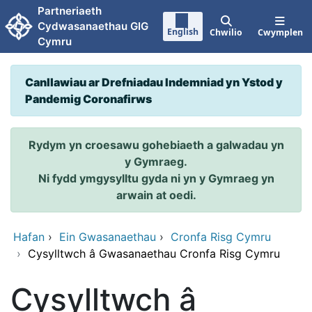
Neidio i'r prif gynnwy
Partneriaeth
Cydwasanaethau GIG
English
Chwilio
Cwymplen
Cymru
Canllawiau ar Drefniadau Indemniad yn Ystod y
Pandemig Coronafirws
Rydym yn croesawu gohebiaeth a galwadau yn
y Gymraeg.
Ni fydd ymgysylltu gyda ni yn y Gymraeg yn
arwain at oedi.
Hafan
›
Ein Gwasanaethau
›
Cronfa Risg Cymru
›
Cysylltwch â Gwasanaethau Cronfa Risg Cymru
Cysylltwch â