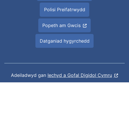
Polisi Preifatrwydd
Popeth am Gwcis
Datganiad hygyrchedd
Adeiladwyd gan
Iechyd a Gofal Digidol Cymru