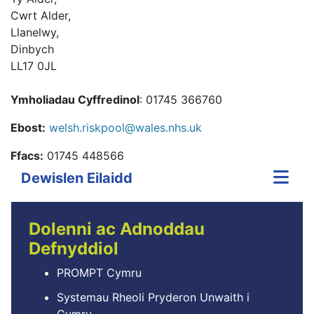
Cwrt Alder,
Llanelwy,
Dinbych
LL17 0JL
Ymholiadau Cyffredinol
: 01745 366760
Ebost:
welsh.riskpool@wales.nhs.uk
Ffacs
:
01745 448566
Dewislen Eilaidd
Dolenni ac Adnoddau
Defnyddiol
PROMPT Cymru
Systemau Rheoli Pryderon Unwaith i