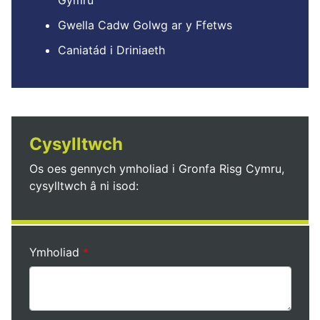
Gymru
Gwella Cadw Golwg ar y Ffetws
Caniatád i Driniaeth
Cysylltwch
Os oes gennych ymholiad i Gronfa Risg Cymru,
cysylltwch â ni isod:
Ymholiad