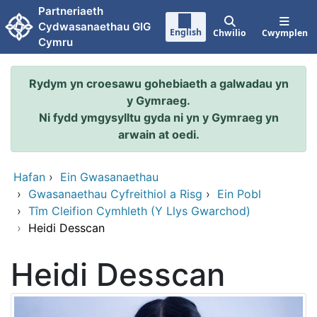
Neidio i'r prif gynnwy
Partneriaeth
Cydwasanaethau GIG
English
Chwilio
Cwymplen
Cymru
Rydym yn croesawu gohebiaeth a galwadau yn
y Gymraeg.
Ni fydd ymgysylltu gyda ni yn y Gymraeg yn
arwain at oedi.
Hafan
›
Ein Gwasanaethau
›
Gwasanaethau Cyfreithiol a Risg
›
Ein Pobl
›
Tîm Cleifion Cymhleth (Y Llys Gwarchod)
›
Heidi Desscan
Heidi Desscan