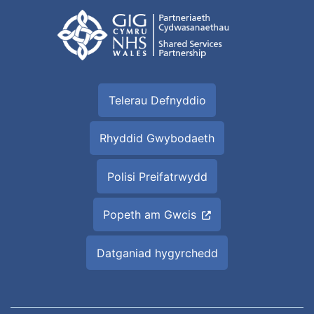
Telerau Defnyddio
Rhyddid Gwybodaeth
Polisi Preifatrwydd
Popeth am Gwcis
Datganiad hygyrchedd