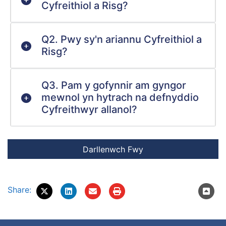
Cyfreithiol a Risg?
Q2. Pwy sy'n ariannu Cyfreithiol a
Risg?
Q3. Pam y gofynnir am gyngor
mewnol yn hytrach na defnyddio
Cyfreithwyr allanol?
Share: