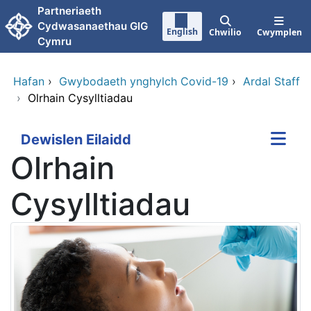
Neidio i'r prif gynnwy
Partneriaeth
Cydwasanaethau GIG
English
Chwilio
Cwymplen
Cymru
Hafan
›
Gwybodaeth ynghylch Covid-19
›
Ardal Staff
›
Olrhain Cysylltiadau
Dewislen Eilaidd
Olrhain
Cysylltiadau