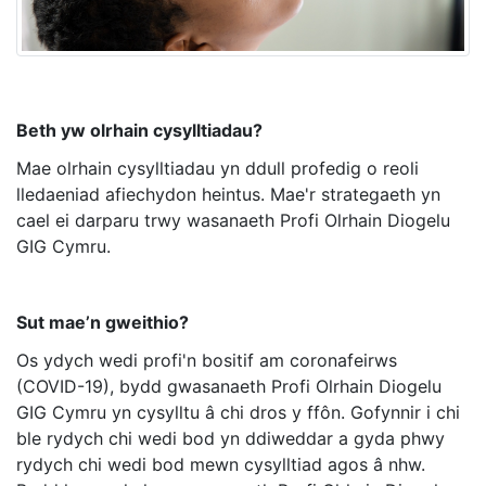
Beth yw olrhain cysylltiadau?
Mae olrhain cysylltiadau yn ddull profedig o reoli
lledaeniad afiechydon heintus. Mae'r strategaeth yn
cael ei darparu trwy wasanaeth Profi Olrhain Diogelu
GIG Cymru.
Sut mae’n gweithio?
Os ydych wedi profi'n bositif am coronafeirws
(COVID-19), bydd gwasanaeth Profi Olrhain Diogelu
GIG Cymru yn cysylltu â chi dros y ffôn. Gofynnir i chi
ble rydych chi wedi bod yn ddiweddar a gyda phwy
rydych chi wedi bod mewn cysylltiad agos â nhw.