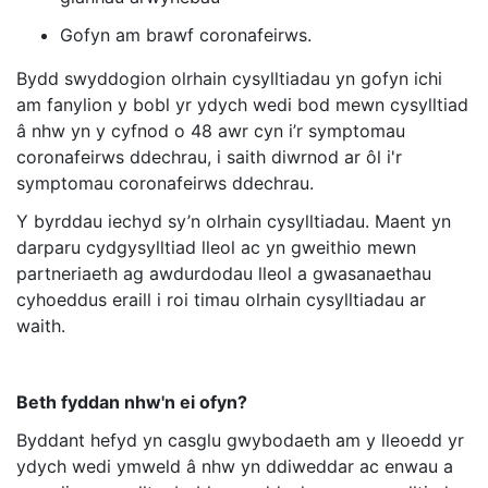
Gofyn am brawf coronafeirws.
Bydd swyddogion olrhain cysylltiadau yn gofyn ichi
am fanylion y bobl yr ydych wedi bod mewn cysylltiad
â nhw yn y cyfnod o 48 awr cyn i’r symptomau
coronafeirws ddechrau, i saith diwrnod ar ôl i'r
symptomau coronafeirws ddechrau.
Y byrddau iechyd sy’n olrhain cysylltiadau. Maent yn
darparu cydgysylltiad lleol ac yn gweithio mewn
partneriaeth ag awdurdodau lleol a gwasanaethau
cyhoeddus eraill i roi timau olrhain cysylltiadau ar
waith.
Beth fyddan nhw'n ei ofyn?
Byddant hefyd yn casglu gwybodaeth am y lleoedd yr
ydych wedi ymweld â nhw yn ddiweddar ac enwau a