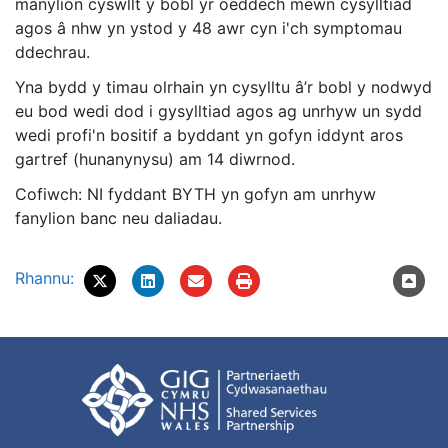
manylion cyswllt y bobl yr oeddech mewn cysylltiad
agos â nhw yn ystod y 48 awr cyn i'ch symptomau
ddechrau.
Yna bydd y timau olrhain yn cysylltu â’r bobl y nodwyd
eu bod wedi dod i gysylltiad agos ag unrhyw un sydd
wedi profi'n bositif a byddant yn gofyn iddynt aros
gartref (hunanynysu) am 14 diwrnod.
Cofiwch: NI fyddant BYTH yn gofyn am unrhyw
fanylion banc neu daliadau.
Rhannu: