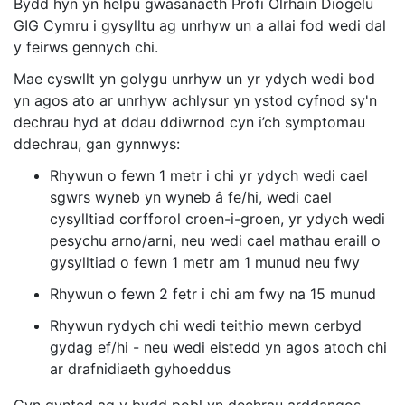
Bydd hyn yn helpu gwasanaeth Profi Olrhain Diogelu
GIG Cymru i gysylltu ag unrhyw un a allai fod wedi dal
y feirws gennych chi.
Mae cyswllt yn golygu unrhyw un yr ydych wedi bod
yn agos ato ar unrhyw achlysur yn ystod cyfnod sy'n
dechrau hyd at ddau ddiwrnod cyn i’ch symptomau
ddechrau, gan gynnwys:
Rhywun o fewn 1 metr i chi yr ydych wedi cael
sgwrs wyneb yn wyneb â fe/hi, wedi cael
cysylltiad corfforol croen-i-groen, yr ydych wedi
pesychu arno/arni, neu wedi cael mathau eraill o
gysylltiad o fewn 1 metr am 1 munud neu fwy
Rhywun o fewn 2 fetr i chi am fwy na 15 munud
Rhywun rydych chi wedi teithio mewn cerbyd
gydag ef/hi - neu wedi eistedd yn agos atoch chi
ar drafnidiaeth gyhoeddus