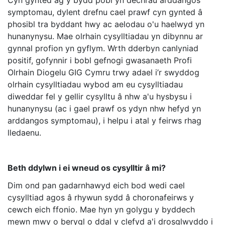
Cyn gynted ag y bydd pobl yn dechrau arddangos
symptomau, dylent drefnu cael prawf cyn gynted â
phosibl tra byddant hwy ac aelodau o'u haelwyd yn
hunanynysu. Mae olrhain cysylltiadau yn dibynnu ar
gynnal profion yn gyflym. Wrth dderbyn canlyniad
positif, gofynnir i bobl gefnogi gwasanaeth Profi
Olrhain Diogelu GIG Cymru trwy adael i’r swyddog
olrhain cysylltiadau wybod am eu cysylltiadau
diweddar fel y gellir cysylltu â nhw a'u hysbysu i
hunanynysu (ac i gael prawf os ydyn nhw hefyd yn
arddangos symptomau), i helpu i atal y feirws rhag
lledaenu.
Beth ddylwn i ei wneud os cysylltir â mi?
Dim ond pan gadarnhawyd eich bod wedi cael
cysylltiad agos â rhywun sydd â choronafeirws y
cewch eich ffonio. Mae hyn yn golygu y byddech
mewn mwy o berygl o ddal y clefyd a'i drosglwyddo i