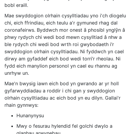
bobl eraill.
Mae swyddogion olrhain cysylltiadau yno i'ch diogelu
chi, eich ffrindiau, eich teulu a'r gymuned rhag dal
coronafeirws. Byddwch mor onest â phosibl ynglŷn â
phwy rydych chi wedi bod mewn cysylltiad â nhw a
ble rydych chi wedi bod wrth roi gwybodaeth i’r
swyddogion olrhain cysylltiadau. Ni fyddwch yn cael
dirwy am gyfaddef eich bod wedi torri’r rheolau. Ni
fydd eich manylion personol yn cael eu rhannu ag
unrhyw un.
Mae'n bwysig iawn eich bod yn gwrando ar yr holl
gyfarwyddiadau a roddir i chi gan y swyddogion
olrhain cysylltiadau ac eich bod yn eu dilyn. Gallai'r
rhain gynnwys:
Hunanynysu
Mwy o fesurau hylendid fel golchi dwylo a
glanhau arwynebau