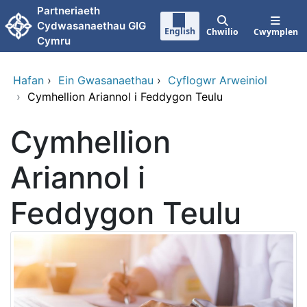
Neidio i'r prif gynnwy
Partneriaeth
Cydwasanaethau GIG
English
Chwilio
Cwymplen
Cymru
Hafan
›
Ein Gwasanaethau
›
Cyflogwr Arweiniol
›
Cymhellion Ariannol i Feddygon Teulu
Cymhellion
Ariannol i
Feddygon Teulu