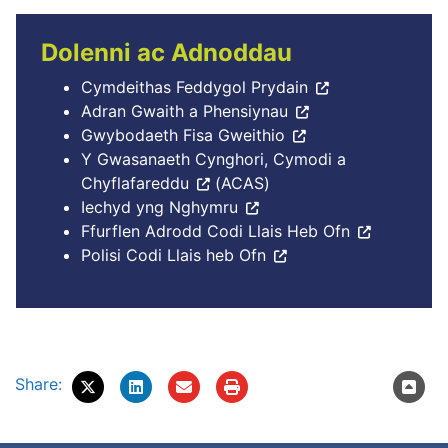
Dolenni ac Adnoddau
Cymdeithas Feddygol Prydain
Adran Gwaith a Phensiynau
Gwybodaeth Fisa Gweithio
Y Gwasanaeth Cynghori, Cymodi a
Chyflafareddu
(ACAS)
Iechyd yng Nghymru
Ffurflen Adrodd Codi Llais Heb Ofn
Polisi Codi Llais heb Ofn
Share: