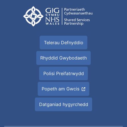
Telerau Defnyddio
Rhyddid Gwybodaeth
Polisi Preifatrwydd
Popeth am Gwcis
Datganiad hygyrchedd