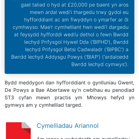
gael taliad o hyd at £20,000 pe baent yn aros
mewn ardal wedi'i thargedu trwy gydol eu
hyfforddiant ac am flwyddyn o ymarfer ar ôl
cymhwyso. Mae'r cymhelliant hwn wedi'i dargedu
at feysydd hyfforddi wedi’u dethol o fewn Bwrdd
Iechyd Prifysgol Hywel Dda ('BIPHD'), Bwrdd
Iechyd Prifysgol Betsi Cadwaladr ('BIPBC') a
Bwrdd Iechyd Addysgu Powys ('BIAP’) ('ardaloedd
Bwrdd Iechyd cymwys').
Bydd meddygon dan hyfforddiant o gynlluniau Gwent,
De Powys a Bae Abertawe sy’n cwblhau eu penodiad
ST3 cyfan mewn practis ym Mhowys hefyd yn
gymwys am y cymhelliad targed.
Cymelliadau Ariannol
Am ragor o wybodaeth am gymelliadau