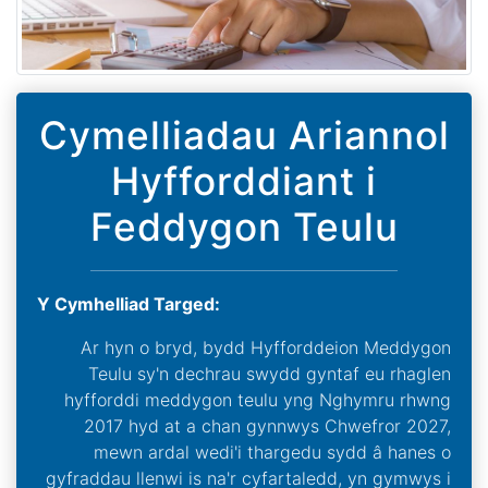
Cymelliadau Ariannol
Hyfforddiant i
Feddygon Teulu
Y Cymhelliad Targed:
Ar hyn o bryd, bydd Hyfforddeion Meddygon
Teulu sy'n dechrau swydd gyntaf eu rhaglen
hyfforddi meddygon teulu yng Nghymru rhwng
2017 hyd at a chan gynnwys Chwefror 2027,
mewn ardal wedi'i thargedu sydd â hanes o
gyfraddau llenwi is na'r cyfartaledd, yn gymwys i