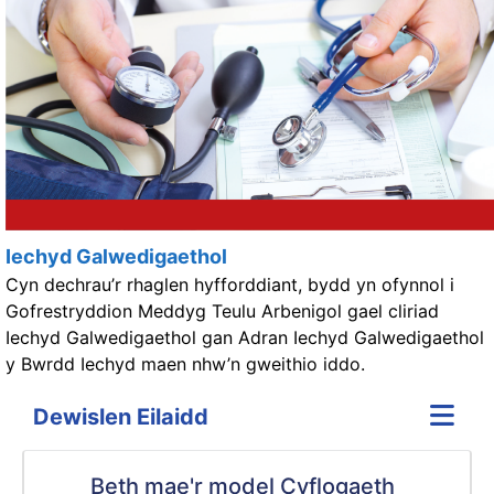
Iechyd Galwedigaethol
Cyn dechrau’r rhaglen hyfforddiant, bydd yn ofynnol i
Gofrestryddion Meddyg Teulu Arbenigol gael cliriad
Iechyd Galwedigaethol gan Adran Iechyd Galwedigaethol
y Bwrdd Iechyd maen nhw’n gweithio iddo.
Dewislen Eilaidd
Beth mae'r model Cyflogaeth