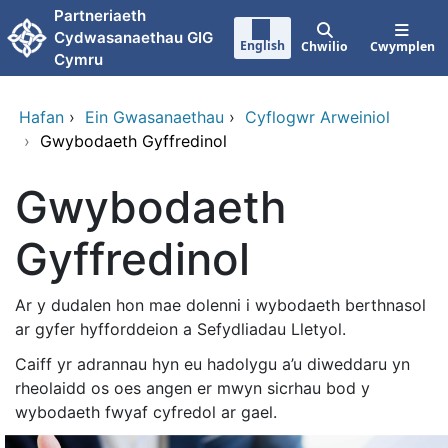
Neidio i'r prif gynnwy
Partneriaeth
Cydwasanaethau GIG
English
Chwilio
Cwymplen
Cymru
Hafan
›
Ein Gwasanaethau
›
Cyflogwr Arweiniol
›
Gwybodaeth Gyffredinol
Gwybodaeth
Gyffredinol
Ar y dudalen hon mae dolenni i wybodaeth berthnasol
ar gyfer hyfforddeion a Sefydliadau Lletyol.
Caiff yr adrannau hyn eu hadolygu a’u diweddaru yn
rheolaidd os oes angen er mwyn sicrhau bod y
wybodaeth fwyaf cyfredol ar gael.