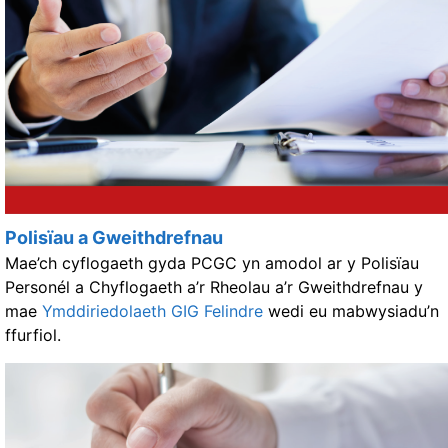
Polisïau a Gweithdrefnau
Mae’ch cyflogaeth gyda PCGC yn amodol ar y Polisïau
Personél a Chyflogaeth a’r Rheolau a’r Gweithdrefnau y
mae
Ymddiriedolaeth GIG Felindre
wedi eu mabwysiadu’n
ffurfiol.