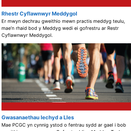
Rhestr Cyflawnwyr Meddygol
Er mwyn dechrau gweithio mewn practis meddyg teulu,
mae’n rhaid bod y Meddyg wedi ei gofrestru ar Restr
Cyflawnwyr Meddygol.
Gwasanaethau Iechyd a Lles
Mae PCGC yn cynnig ystod o fentrau sydd ar gael i bob