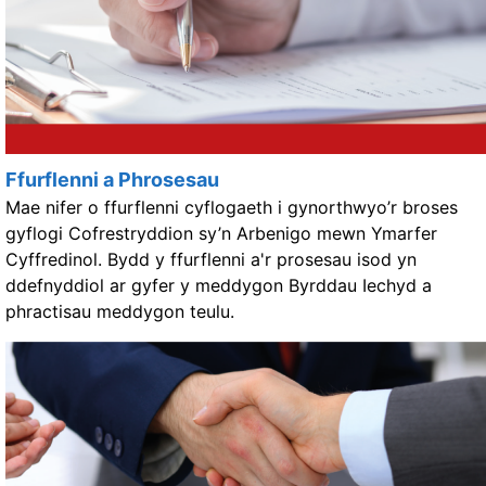
Ffurflenni a Phrosesau
Mae nifer o ffurflenni cyflogaeth i gynorthwyo’r broses
gyflogi Cofrestryddion sy’n Arbenigo mewn Ymarfer
Cyffredinol. Bydd y ffurflenni a'r prosesau isod yn
ddefnyddiol ar gyfer y meddygon Byrddau Iechyd a
phractisau meddygon teulu.