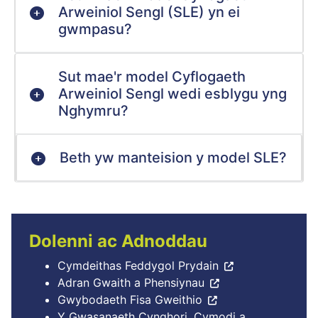
Arweiniol Sengl (SLE) yn ei
gwmpasu?
Sut mae'r model Cyflogaeth
Arweiniol Sengl wedi esblygu yng
Nghymru?
Beth yw manteision y model SLE?
Dolenni ac Adnoddau
Cymdeithas Feddygol Prydain
Adran Gwaith a Phensiynau
Gwybodaeth Fisa Gweithio
Y Gwasanaeth Cynghori, Cymodi a