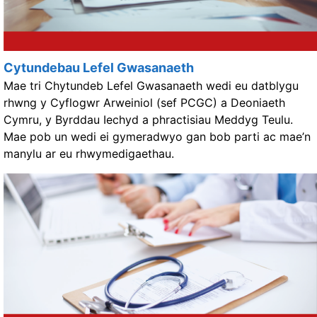
Cytundebau Lefel Gwasanaeth
Mae tri Chytundeb Lefel Gwasanaeth wedi eu datblygu
rhwng y Cyflogwr Arweiniol (sef PCGC) a Deoniaeth
Cymru, y Byrddau Iechyd a phractisiau Meddyg Teulu.
Mae pob un wedi ei gymeradwyo gan bob parti ac mae’n
manylu ar eu rhwymedigaethau.