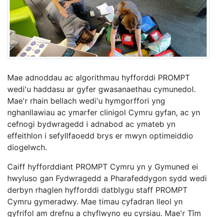
Mae adnoddau ac algorithmau hyfforddi PROMPT
wedi'u haddasu ar gyfer gwasanaethau cymunedol.
Mae'r rhain bellach wedi'u hymgorffori yng
nghanllawiau ac ymarfer clinigol Cymru gyfan, ac yn
cefnogi bydwragedd i adnabod ac ymateb yn
effeithlon i sefyllfaoedd brys er mwyn optimeiddio
diogelwch.
Caiff hyfforddiant PROMPT Cymru yn y Gymuned ei
hwyluso gan Fydwragedd a Pharafeddygon sydd wedi
derbyn rhaglen hyfforddi datblygu staff PROMPT
Cymru gymeradwy. Mae timau cyfadran lleol yn
gyfrifol am drefnu a chyflwyno eu cyrsiau. Mae'r Tîm