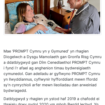
Mae ‘PROMPT Cymru yn y Gymuned' yn rhaglen
Diogelwch a Dysgu Mamolaeth gan Gronfa Risg Cymru
a ddatblygwyd gan Dîm Cenedlaethol PROMPT Cymru
i fynd i'r afael ag anghenion timau bydwreigiaeth
cymunedol. Gan adeiladu ar gyflwyno PROMPT Cymru
yn llwyddiannus, cyflwynir hyfforddiant mewn ffordd
sy'n cynrychioli arfer mewn lleoliadau dan arweiniad
bydwragedd.
Datblygwyd y rhaglen yn ystod haf 2019 a chafodd ei
threialu drwy gydol 2020 ym mhob Bwrdd Iechyd. Yn