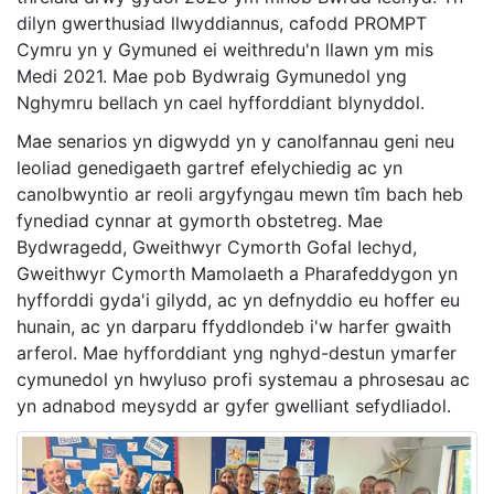
dilyn gwerthusiad llwyddiannus, cafodd PROMPT
Cymru yn y Gymuned ei weithredu'n llawn ym mis
Medi 2021. Mae pob Bydwraig Gymunedol yng
Nghymru bellach yn cael hyfforddiant blynyddol.
Mae senarios yn digwydd yn y canolfannau geni neu
leoliad genedigaeth gartref efelychiedig ac yn
canolbwyntio ar reoli argyfyngau mewn tîm bach heb
fynediad cynnar at gymorth obstetreg. Mae
Bydwragedd, Gweithwyr Cymorth Gofal Iechyd,
Gweithwyr Cymorth Mamolaeth a Pharafeddygon yn
hyfforddi gyda'i gilydd, ac yn defnyddio eu hoffer eu
hunain, ac yn darparu ffyddlondeb i'w harfer gwaith
arferol. Mae hyfforddiant yng nghyd-destun ymarfer
cymunedol yn hwyluso profi systemau a phrosesau ac
yn adnabod meysydd ar gyfer gwelliant sefydliadol.