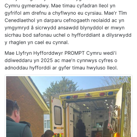
Cymru gymeradwy. Mae timau cyfadran lleol yn
gyfrifol am drefnu a chyflwyno eu cyrsiau. Mae'r Tîm
Cenedlaethol yn darparu cefnogaeth reolaidd ac yn
ymgymryd â sicrwydd ansawdd blynyddol er mwyn
sicrhau bod safonau uchel o hyfforddiant a dilysrwydd
y rhaglen yn cael eu cynnal.
Mae Llyfryn Hyfforddwyr PROMPT Cymru wedi'i
ddiweddaru yn 2025 ac mae'n cynnwys cyfres o
adnoddau hyfforddi ar gyfer timau hwyluso lleol.