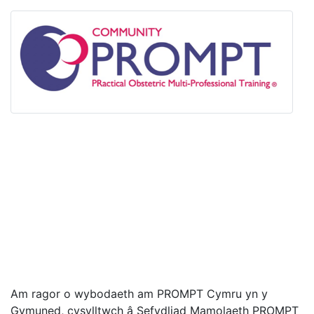
Am ragor o wybodaeth am PROMPT Cymru yn y
Gymuned, cysylltwch â Sefydliad Mamolaeth PROMPT