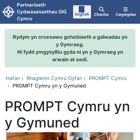
Neidio i'r prif gynnwy
Partneriaeth
Cydwasanaethau GIG
English
Chwilio
Cwymplen
Cymru
Rydym yn croesawu gohebiaeth a galwadau yn
y Gymraeg.
Ni fydd ymgysylltu gyda ni yn y Gymraeg yn
arwain at oedi.
Hafan
›
Rhaglenni Cymru Gyfan
›
PROMPT Cymru
›
PROMPT Cymru yn y Gymuned
PROMPT Cymru yn
y Gymuned