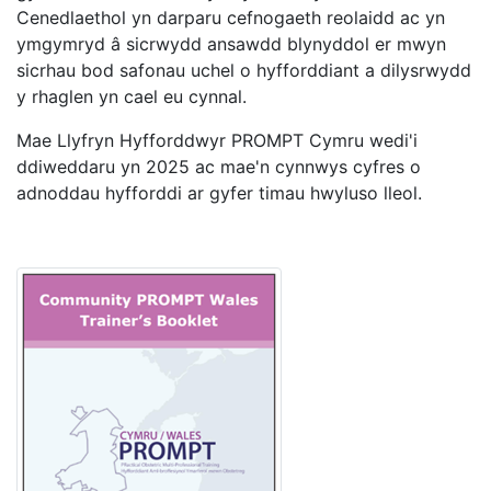
Cenedlaethol yn darparu cefnogaeth reolaidd ac yn
ymgymryd â sicrwydd ansawdd blynyddol er mwyn
sicrhau bod safonau uchel o hyfforddiant a dilysrwydd
y rhaglen yn cael eu cynnal.
Mae Llyfryn Hyfforddwyr PROMPT Cymru wedi'i
ddiweddaru yn 2025 ac mae'n cynnwys cyfres o
adnoddau hyfforddi ar gyfer timau hwyluso lleol.