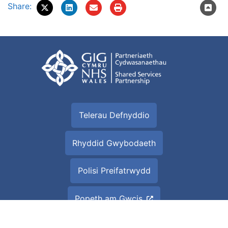
Share:
Telerau Defnyddio
Rhyddid Gwybodaeth
Polisi Preifatrwydd
Popeth am Gwcis
Datganiad hygyrchedd