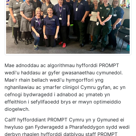
Mae adnoddau ac algorithmau hyfforddi PROMPT
wedi'u haddasu ar gyfer gwasanaethau cymunedol.
Mae'r rhain bellach wedi'u hymgorffori yng
nghanllawiau ac ymarfer clinigol Cymru gyfan, ac yn
cefnogi bydwragedd i adnabod ac ymateb yn
effeithlon i sefyllfaoedd brys er mwyn optimeiddio
diogelwch.
Caiff hyfforddiant PROMPT Cymru yn y Gymuned ei
hwyluso gan Fydwragedd a Pharafeddygon sydd wedi
derbyn rhaglen hyfforddi datblygu staff PROMPT