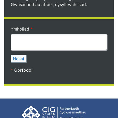
Gwasanaethau affael, cysylltwch isod.
Ymholiad
Nesaf
*
Gorfodol