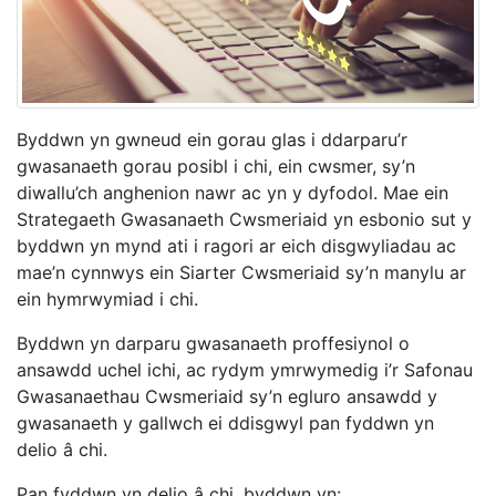
Byddwn yn gwneud ein gorau glas i ddarparu’r
gwasanaeth gorau posibl i chi, ein cwsmer, sy’n
diwallu’ch anghenion nawr ac yn y dyfodol. Mae ein
Strategaeth Gwasanaeth Cwsmeriaid yn esbonio sut y
byddwn yn mynd ati i ragori ar eich disgwyliadau ac
mae’n cynnwys ein Siarter Cwsmeriaid sy’n manylu ar
ein hymrwymiad i chi.
Byddwn yn darparu gwasanaeth proffesiynol o
ansawdd uchel ichi, ac rydym ymrwymedig i’r Safonau
Gwasanaethau Cwsmeriaid sy’n egluro ansawdd y
gwasanaeth y gallwch ei ddisgwyl pan fyddwn yn
delio â chi.
Pan fyddwn yn delio â chi, byddwn yn: