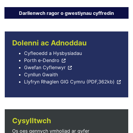
Dolenni ac Adnoddau
Cyfleoedd a Hysbysiadau
Porth e-Dendro
Gwefan Cyflenwyr
Cynllun Gwaith
Llyfryn Rhaglen GIG Cymru (PDF,362kb)
Cysylltwch
Os oes gennych ymholiad ar gyfer