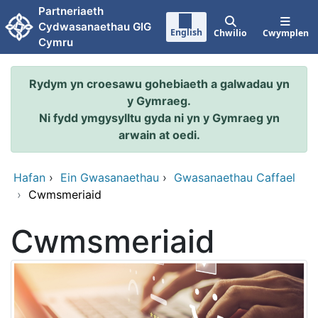
Neidio i'r prif gynnwy
Partneriaeth
Cydwasanaethau GIG
English
Chwilio
Cwymplen
Cymru
Rydym yn croesawu gohebiaeth a galwadau yn
y Gymraeg.
Ni fydd ymgysylltu gyda ni yn y Gymraeg yn
arwain at oedi.
Hafan
›
Ein Gwasanaethau
›
Gwasanaethau Caffael
›
Cwmsmeriaid
Cwmsmeriaid