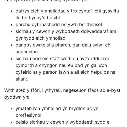
datrys eich ymholiadau y tro cyntaf ichi gysylltu
lle bo hynny’n bosibl
parchu cyfrinachedd os yw’n berthnasol
sicrhau y cewch y wybodaeth ddiweddaraf am
gynnydd eich ymholiad
dangos cwrteisi a pharch, gan dalu sylw i’ch
anghenion
sicrhau bod ein staff wedi eu hyfforddi i roi
cymorth a chyngor, neu eu bod yn gallu’ch
cyfeirio at y person iawn a all eich helpu os na
allant.
Wrth ateb y ffôn, llythyrau, negeseuon ffacs ac e-byst,
byddwn yn:
ymateb i’ch ymholiad yn brydlon ac yn
broffesiynol
ceisio sicrhau y cewch y wybodaeth sydd ei