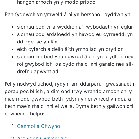
hangen arnoch yn y modd priodol
Pan fyddwch yn ymweld â ni yn bersonol, byddwn yn:
sicrhau bod yr arwyddion a’r wybodaeth yn eglur
sicrhau bod ardaloedd yn hawdd eu cyrraedd, yn
ddiogel ac yn lân
eich cyfarch a delio â’ch ymholiad yn brydlon
sicrhau ein bod yno i gwrdd â chi yn brydlon, neu
roi gwybod ichi os bydd rhaid inni ganslo neu ail-
drefnu apwyntiad
Fel y nodwyd uchod, rydym am ddarparu’r gwasanaeth
gorau posibl ichi, a dim ond trwy wrando arnoch chi y
mae modd gwybod beth rydym yn ei wneud yn dda a
beth mae’n rhaid inni ei wella. Dyma beth y gallwch chi
ei wneud i helpu:
Canmol a Chwyno
Arolygon Cwsmeriaid