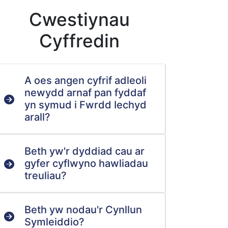
Cwestiynau
Cyffredin
A oes angen cyfrif adleoli
newydd arnaf pan fyddaf
yn symud i Fwrdd Iechyd
arall?
Beth yw'r dyddiad cau ar
gyfer cyflwyno hawliadau
treuliau?
Beth yw nodau'r Cynllun
Symleiddio?