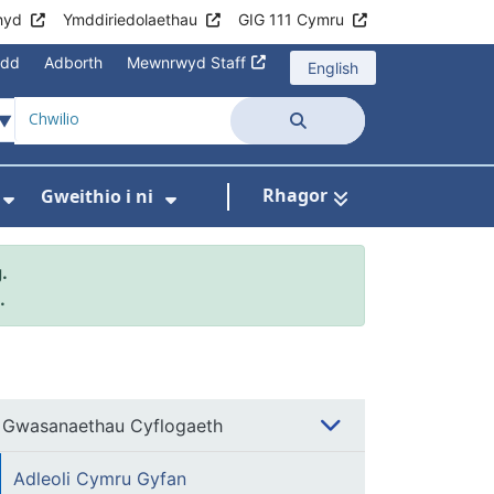
hyd
Ymddiriedolaethau
GIG 111 Cymru
edd
Adborth
Mewnrwyd Staff
English
Chwilio
Rhagor
Gweithio i ni
asanaethau
wislen ar gyfer Rhaglenni Cymru Gyfan
Dangos isddewislen ar gyfer Cysylltu â Ni
Dangos isddewislen ar gyfer
.
.
Gwasanaethau Cyflogaeth
Adleoli Cymru Gyfan