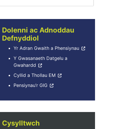
Dolenni ac Adnoddau
Defnyddiol
Yr Adran Gwaith a Phensiynau
Y Gwasanaeth Datgelu a
Gwahardd
Cyllid a Thollau EM
Pensiynau’r GIG
Cysylltwch