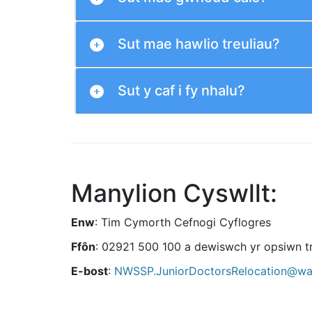
Sut mae hawlio treuliau?
Sut y caf i fy nhalu?
Manylion Cyswllt:
Enw
: Tim Cymorth Cefnogi Cyflogres
Ffôn
: 02921 500 100 a dewiswch yr opsiwn tr
E-bost
:
NWSSP.JuniorDoctorsRelocation@wal