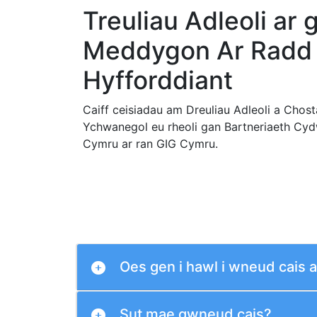
Treuliau Adleoli ar 
Meddygon Ar Radd
Hyfforddiant
Caiff ceisiadau am Dreuliau Adleoli a Chost
Ychwanegol eu rheoli gan Bartneriaeth Cy
Cymru ar ran GIG Cymru.
Oes gen i hawl i wneud cais 
Sut mae gwneud cais?