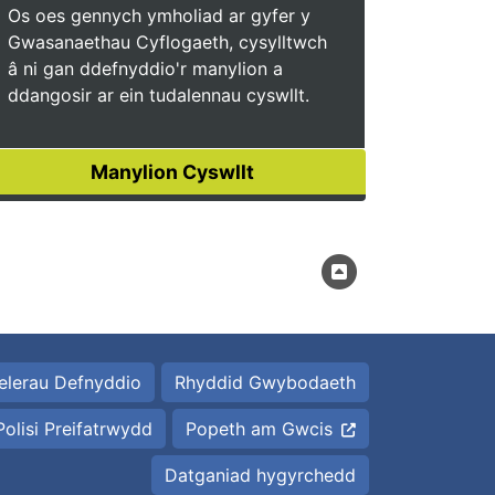
Os oes gennych ymholiad ar gyfer y
Gwasanaethau Cyflogaeth, cysylltwch
â ni gan ddefnyddio'r manylion a
ddangosir ar ein tudalennau cyswllt.
elerau Defnyddio
Rhyddid Gwybodaeth
Polisi Preifatrwydd
Popeth am Gwcis
Datganiad hygyrchedd