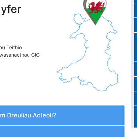
gyfer
au Teithio
dwasanaethau GIG
am Dreuliau Adleoli?