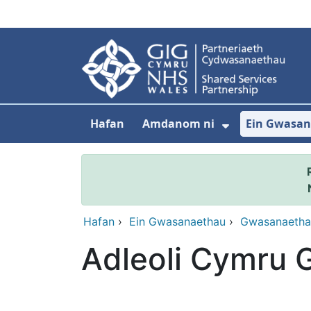
Neidio i'r prif gynnwy
Hafan
Amdanom ni
Ein Gwasa
Dangos isdd
Hafan
›
Ein Gwasanaethau
›
Gwasanaetha
Adleoli Cymru 