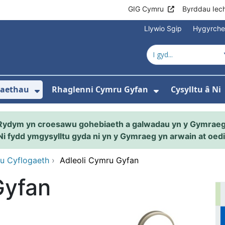
GIG Cymru
Byrddau Iec
Llywio Sgip
Hygyrch
naethau
Rhaglenni Cymru Gyfan
Cysylltu â Ni
ewislen ar gyfer Amdanom ni
Dangos isddewislen ar gyfer Ein Gw
Dangos isdde
Rydym yn croesawu gohebiaeth a galwadau yn y Gymraeg
Ni fydd ymgysylltu gyda ni yn y Gymraeg yn arwain at oedi
u Cyflogaeth
›
Adleoli Cymru Gyfan
Gyfan