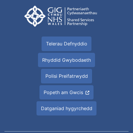
Telerau Defnyddio
Rhyddid Gwybodaeth
Polisi Preifatrwydd
Popeth am Gwcis
Datganiad hygyrchedd