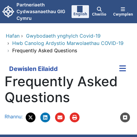
Neidio i'r prif gynnwy
Partneriaeth
Cydwasanaethau GIG
English
Chwilio
Cwymplen
Cymru
Hafan
›
Gwybodaeth ynghylch Covid-19
›
Hwb Canolog Ardystio Marwolaethau COVID-19
›
Frequently Asked Questions
Dewislen Eilaidd
Frequently Asked
Questions
Rhannu: